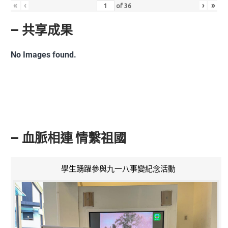
«
‹
›
»
of
36
– 共享成果
No Images found.
– 血脈相連 情繫祖國
學生踴躍參與九一八事變紀念活動