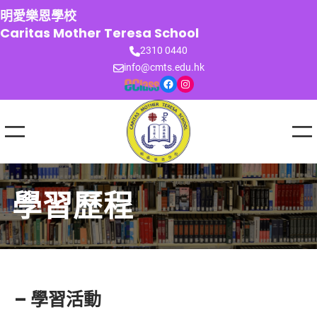
跳
明愛樂恩學校
至
Caritas Mother Teresa School
主
2310 0440
要
info@cmts.edu.hk
內
Facebook
Instagram
容
學習歷程
– 學習活動