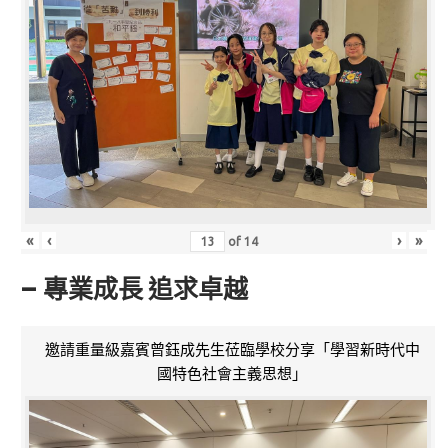
«
‹
›
»
of
14
– 專業成長 追求卓越
邀請重量級嘉賓曾鈺成先生莅臨學校分享「學習新時代中
國特色社會主義思想」