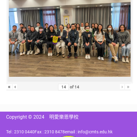
«
‹
›
»
of
14
Copyright © 2024
明愛樂恩學校
Tel : 2310 0440
Fax : 2310 8478
email : info@cmts.edu.hk