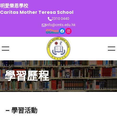
跳
明愛樂恩學校
至
Caritas Mother Teresa School
主
2310 0440
要
info@cmts.edu.hk
內
Facebook
Instagram
容
學習歷程
– 學習活動