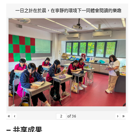
一日之計在於晨，在寧靜的環境下一同體會閱讀的樂趣
«
‹
›
»
of
36
– 共享成果