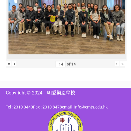
«
‹
›
»
of
14
Copyright © 2024
明愛樂恩學校
Tel : 2310 0440
Fax : 2310 8478
email : info@cmts.edu.hk