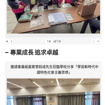
«
‹
›
»
of
14
– 專業成長 追求卓越
邀請重量級嘉賓曾鈺成先生莅臨學校分享「學習新時代中
國特色社會主義思想」