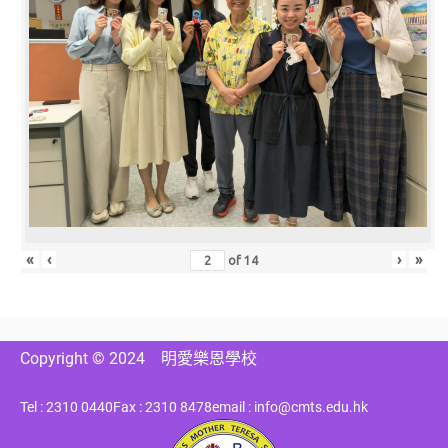
«
‹
›
»
of
14
Copyright © 2024
明愛樂恩學校
Tel : 2310 0440
Fax : 2310 8478
email : info@cmts.edu.hk