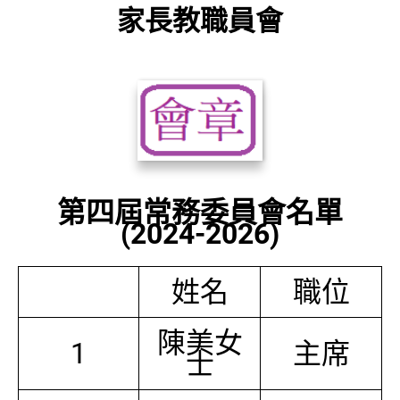
家長教職員會
第四屆常務委員會名單
(2024-2026)
姓名
職位
陳美女
1
主席
士