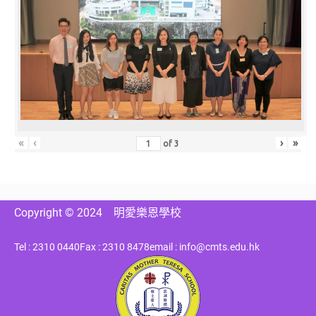
«
‹
›
»
of
3
Copyright © 2024
明愛樂恩學校
Tel : 2310 0440
Fax : 2310 8478
email : info@cmts.edu.hk