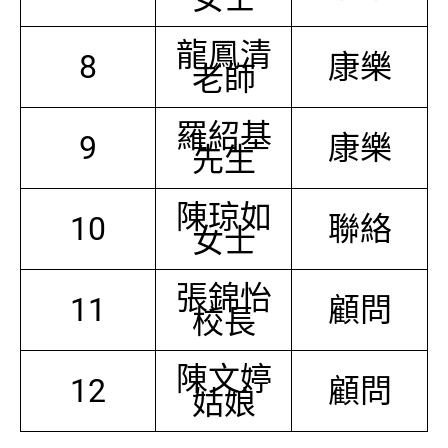
龍鳳清
8
康樂
老師
羅紹基
9
康樂
先生
陳琼如
10
聯絡
女士
張錦怡
11
顧問
校長
陳文婷
12
顧問
姑娘