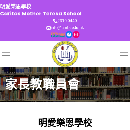
跳
明愛樂恩學校
至
Caritas Mother Teresa School
主
2310 0440
要
info@cmts.edu.hk
內
Facebook
Instagram
容
家長教職員會
明愛樂恩學校