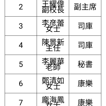
王耀偉
2
副主席
副校長
李彦蕾
3
司庫
女士
陳景新
4
司庫
主任
李麗華
5
秘書
老師
鄭清如
6
康樂
女士
龐海鳳
7
康樂
女士