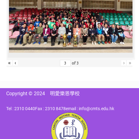
«
‹
›
»
of
3
Copyright © 2024
明愛樂恩學校
Tel : 2310 0440
Fax : 2310 8478
email : info@cmts.edu.hk