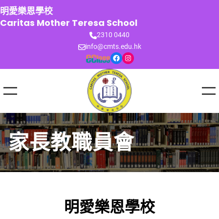
跳
明愛樂恩學校
至
Caritas Mother Teresa School
主
2310 0440
要
info@cmts.edu.hk
內
Facebook
Instagram
容
家長教職員會
明愛樂恩學校