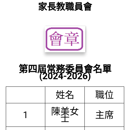
家長教職員會
第四屆常務委員會名單
(2024-2026)
姓名
職位
陳美女
1
主席
士