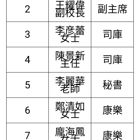
王耀偉
2
副主席
副校長
李彦蕾
3
司庫
女士
陳景新
4
司庫
主任
李麗華
5
秘書
老師
鄭清如
6
康樂
女士
龐海鳳
7
康樂
女士