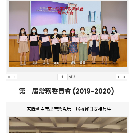
«
‹
›
»
of
3
第一屆常務委員會 (2019-2020)
家職會主席出席樂恩第一屆校運日支持員生