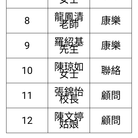
龍鳳清
8
康樂
老師
羅紹基
9
康樂
先生
陳琼如
10
聯絡
女士
張錦怡
11
顧問
校長
陳文婷
12
顧問
姑娘