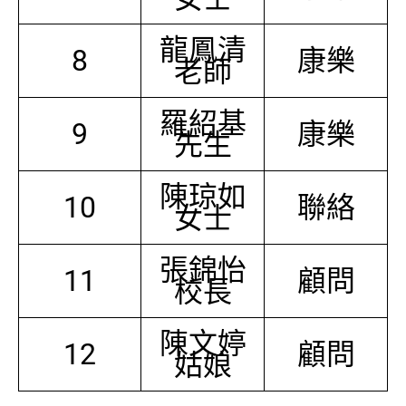
龍鳳清
8
康樂
老師
羅紹基
9
康樂
先生
陳琼如
10
聯絡
女士
張錦怡
11
顧問
校長
陳文婷
12
顧問
姑娘