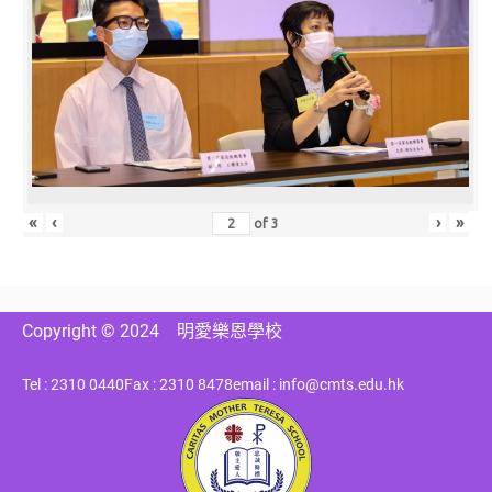
«
‹
›
»
of
3
Copyright © 2024
明愛樂恩學校
Tel : 2310 0440
Fax : 2310 8478
email : info@cmts.edu.hk