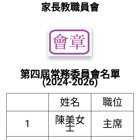
家長教職員會
第四屆常務委員會名單
(2024-2026)
姓名
職位
陳美女
1
主席
士