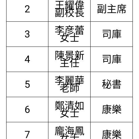
王耀偉
2
副主席
副校長
李彦蕾
3
司庫
女士
陳景新
4
司庫
主任
李麗華
5
秘書
老師
鄭清如
6
康樂
女士
龐海鳳
7
康樂
女士