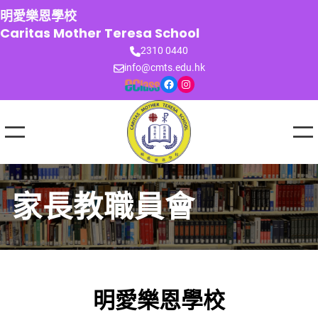
跳
明愛樂恩學校
至
Caritas Mother Teresa School
主
2310 0440
要
info@cmts.edu.hk
內
Facebook
Instagram
容
家長教職員會
明愛樂恩學校