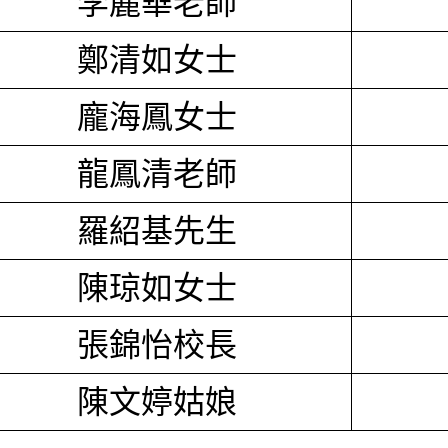
李麗華老師
鄭清如女士
龐海鳳女士
龍鳳清老師
羅紹基先生
陳琼如女士
張錦怡校長
陳文婷姑娘