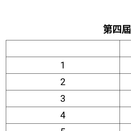
第四屆常
1
2
3
4