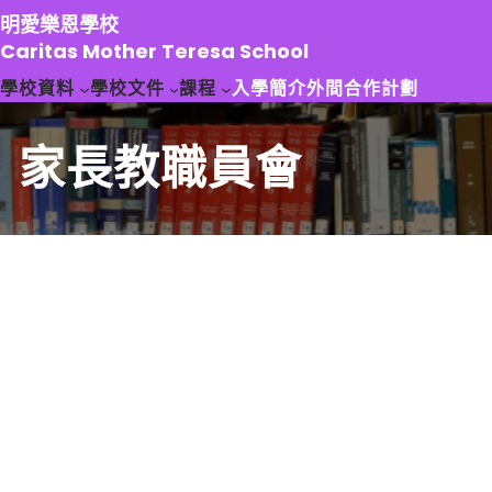
跳
明愛樂恩學校
至
Caritas Mother Teresa School
主
學校資料
學校文件
課程
入學簡介
外間合作計劃
要
內
容
家長教職員會