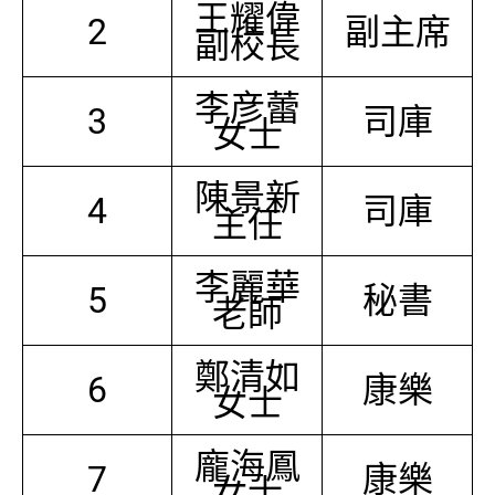
王耀偉
2
副主席
副校長
李彦蕾
3
司庫
女士
陳景新
4
司庫
主任
李麗華
5
秘書
老師
鄭清如
6
康樂
女士
龐海鳳
7
康樂
女士