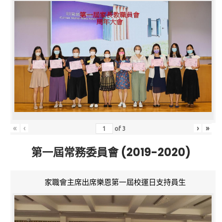
«
‹
›
»
of
3
第一屆常務委員會 (2019-2020)
家職會主席出席樂恩第一屆校運日支持員生