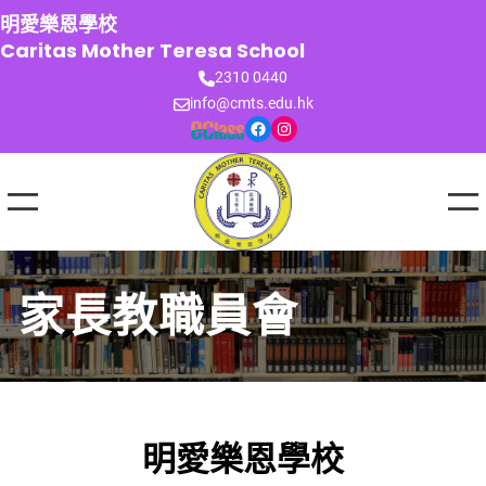
跳
明愛樂恩學校
至
Caritas Mother Teresa School
主
2310 0440
要
info@cmts.edu.hk
內
Facebook
Instagram
容
家長教職員會
明愛樂恩學校