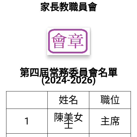
家長教職員會
第四屆常務委員會名單
(2024-2026)
姓名
職位
陳美女
1
主席
士