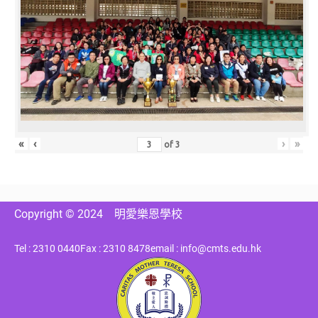
«
‹
›
»
of
3
Copyright © 2024
明愛樂恩學校
Tel : 2310 0440
Fax : 2310 8478
email : info@cmts.edu.hk