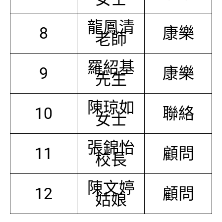
龍鳳清
8
康樂
老師
羅紹基
9
康樂
先生
陳琼如
10
聯絡
女士
張錦怡
11
顧問
校長
陳文婷
12
顧問
姑娘