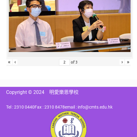
«
‹
›
»
of
3
Copyright © 2024
明愛樂恩學校
Tel : 2310 0440
Fax : 2310 8478
email : info@cmts.edu.hk