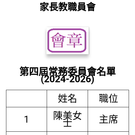
家長教職員會
第四屆常務委員會名單
(2024-2026)
姓名
職位
陳美女
1
主席
士