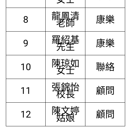
龍鳳清
8
康樂
老師
羅紹基
9
康樂
先生
陳琼如
10
聯絡
女士
張錦怡
11
顧問
校長
陳文婷
12
顧問
姑娘