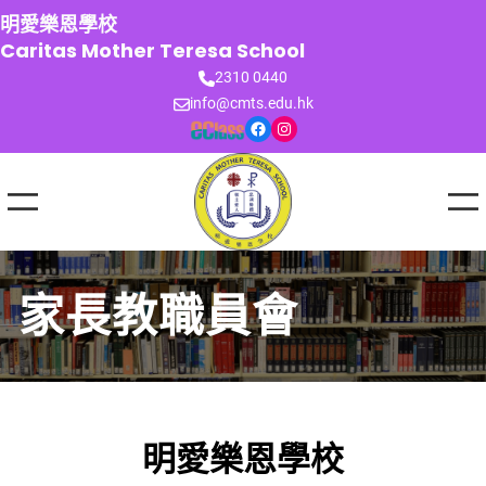
跳
明愛樂恩學校
至
Caritas Mother Teresa School
主
2310 0440
要
info@cmts.edu.hk
內
Facebook
Instagram
容
家長教職員會
明愛樂恩學校