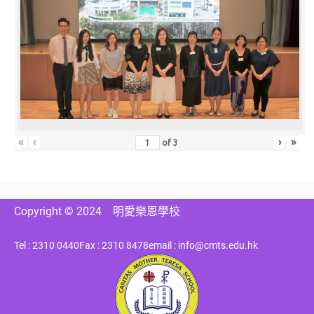
«
‹
›
»
of
3
Copyright © 2024
明愛樂恩學校
Tel : 2310 0440
Fax : 2310 8478
email : info@cmts.edu.hk