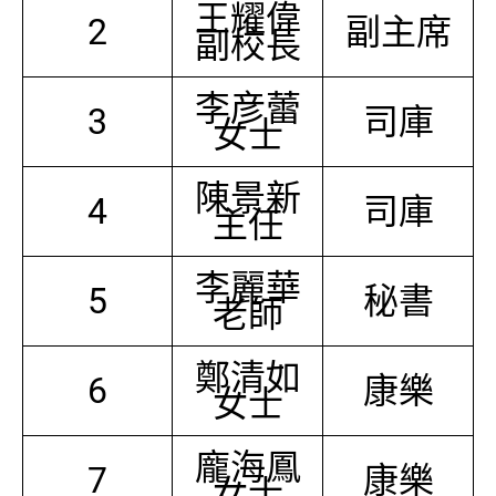
王耀偉
2
副主席
副校長
李彦蕾
3
司庫
女士
陳景新
4
司庫
主任
李麗華
5
秘書
老師
鄭清如
6
康樂
女士
龐海鳳
7
康樂
女士