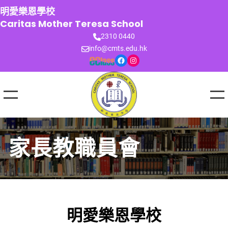
跳
明愛樂恩學校
至
Caritas Mother Teresa School
主
2310 0440
要
info@cmts.edu.hk
內
Facebook
Instagram
容
家長教職員會
明愛樂恩學校