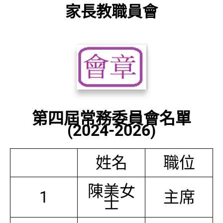
家長教職員會
第四屆常務委員會名單
(2024-2026)
姓名
職位
陳美女
1
主席
士