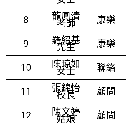
龍鳳清
8
康樂
老師
羅紹基
9
康樂
先生
陳琼如
10
聯絡
女士
張錦怡
11
顧問
校長
陳文婷
12
顧問
姑娘