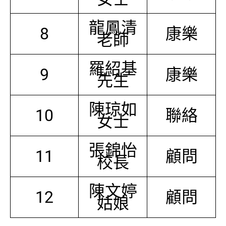
龍鳳清
8
康樂
老師
羅紹基
9
康樂
先生
陳琼如
10
聯絡
女士
張錦怡
11
顧問
校長
陳文婷
12
顧問
姑娘