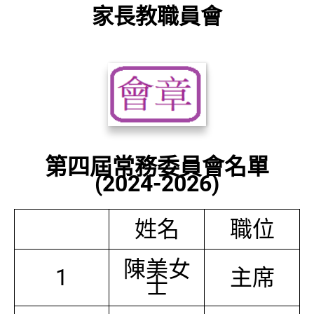
家長教職員會
第四屆常務委員會名單
(2024-2026)
姓名
職位
陳美女
1
主席
士