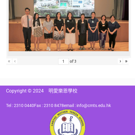
«
‹
›
»
of
3
Copyright © 2024
明愛樂恩學校
Tel : 2310 0440
Fax : 2310 8478
email : info@cmts.edu.hk