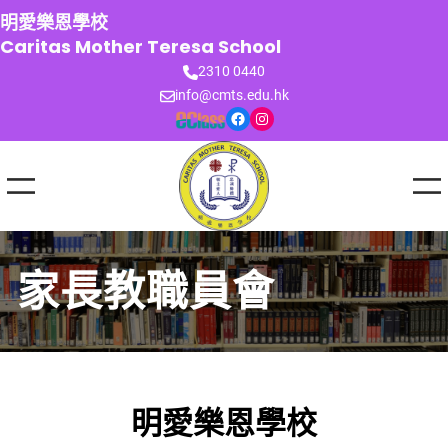
跳
明愛樂恩學校
至
Caritas Mother Teresa School
主
2310 0440
要
info@cmts.edu.hk
內
Facebook
Instagram
容
家長教職員會
明愛樂恩學校