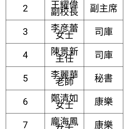
王耀偉
2
副主席
副校長
李彦蕾
3
司庫
女士
陳景新
4
司庫
主任
李麗華
5
秘書
老師
鄭清如
6
康樂
女士
龐海鳳
7
康樂
女士