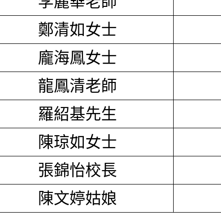
李麗華老師
鄭清如女士
龐海鳳女士
龍鳳清老師
羅紹基先生
陳琼如女士
張錦怡校長
陳文婷姑娘