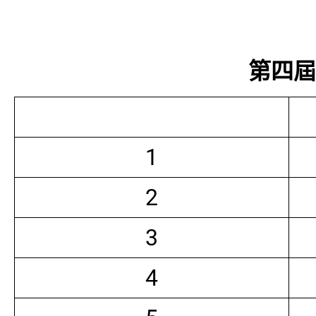
第四屆常
1
2
3
4