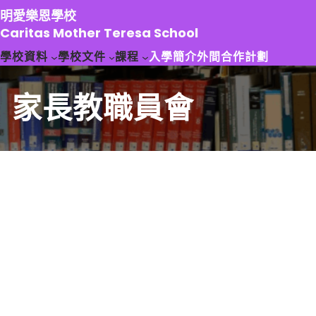
跳
明愛樂恩學校
至
Caritas Mother Teresa School
主
學校資料
學校文件
課程
入學簡介
外間合作計劃
要
內
容
家長教職員會