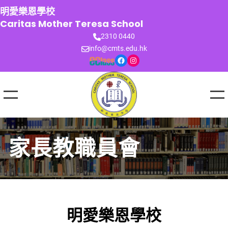
跳
明愛樂恩學校
至
Caritas Mother Teresa School
主
2310 0440
要
info@cmts.edu.hk
內
Facebook
Instagram
容
家長教職員會
明愛樂恩學校