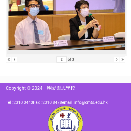
«
‹
›
»
of
3
Copyright © 2024
明愛樂恩學校
Tel : 2310 0440
Fax : 2310 8478
email : info@cmts.edu.hk