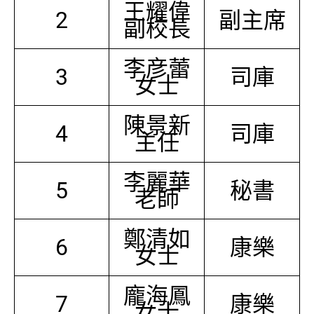
王耀偉
2
副主席
副校長
李彦蕾
3
司庫
女士
陳景新
4
司庫
主任
李麗華
5
秘書
老師
鄭清如
6
康樂
女士
龐海鳳
7
康樂
女士