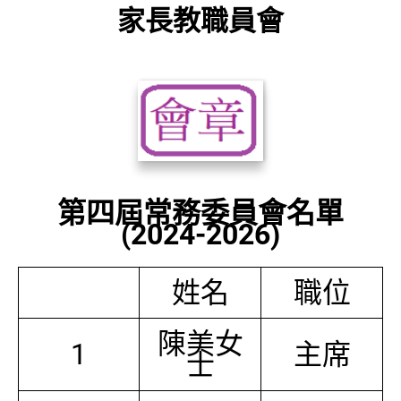
家長教職員會
第四屆常務委員會名單
(2024-2026)
姓名
職位
陳美女
1
主席
士