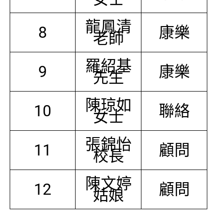
龍鳳清
8
康樂
老師
羅紹基
9
康樂
先生
陳琼如
10
聯絡
女士
張錦怡
11
顧問
校長
陳文婷
12
顧問
姑娘