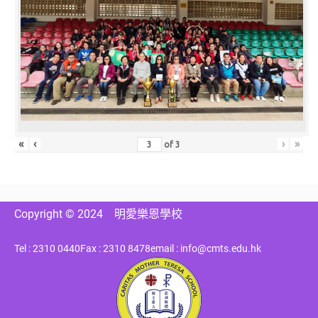
«
‹
›
»
of
3
Copyright © 2024
明愛樂恩學校
Tel : 2310 0440
Fax : 2310 8478
email : info@cmts.edu.hk