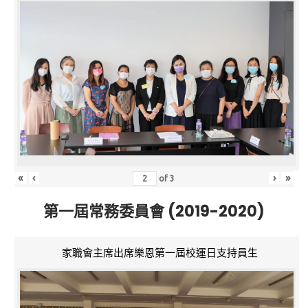
«
‹
›
»
of
3
第一屆常務委員會 (2019-2020)
家職會主席出席樂恩第一屆校運日支持員生