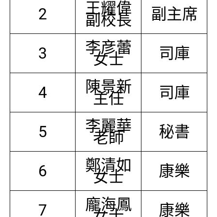
王耀偉
2
副主席
副校長
李彦蕾
3
司庫
女士
陳景新
4
司庫
主任
李麗華
5
秘書
老師
鄭清如
6
康樂
女士
龐海鳳
7
康樂
女士