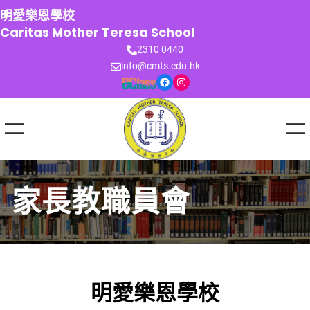
跳
明愛樂恩學校
至
Caritas Mother Teresa School
主
2310 0440
要
info@cmts.edu.hk
內
Facebook
Instagram
容
家長教職員會
明愛樂恩學校