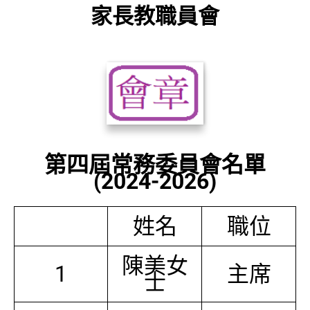
家長教職員會
第四屆常務委員會名單
(2024-2026)
姓名
職位
陳美女
1
主席
士