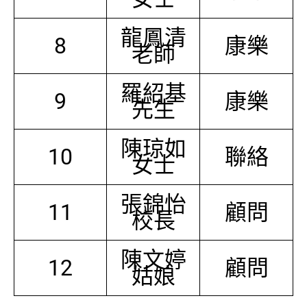
龍鳳清
8
康樂
老師
羅紹基
9
康樂
先生
陳琼如
10
聯絡
女士
張錦怡
11
顧問
校長
陳文婷
12
顧問
姑娘