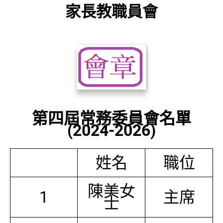
家長教職員會
第四屆常務委員會名單
(2024-2026)
姓名
職位
陳美女
1
主席
士