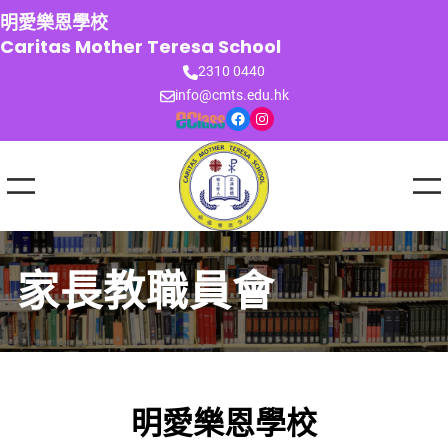
跳
明愛樂恩學校
至
Caritas Mother Teresa School
主
2310 0440
要
info@cmts.edu.hk
內
Facebook
Instagram
容
家長教職員會
明愛樂恩學校