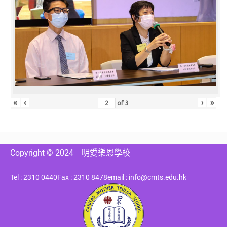
«
‹
›
»
of
3
Copyright © 2024
明愛樂恩學校
Tel : 2310 0440
Fax : 2310 8478
email : info@cmts.edu.hk