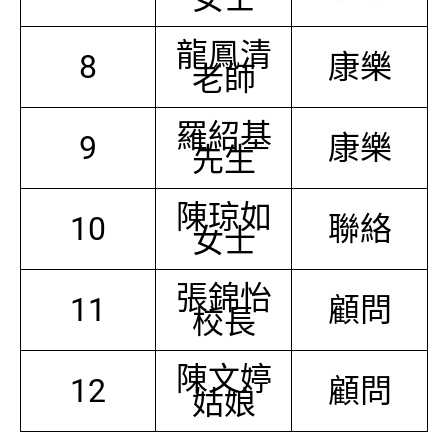
龍鳳清
8
康樂
老師
羅紹基
9
康樂
先生
陳琼如
10
聯絡
女士
張錦怡
11
顧問
校長
陳文婷
12
顧問
姑娘