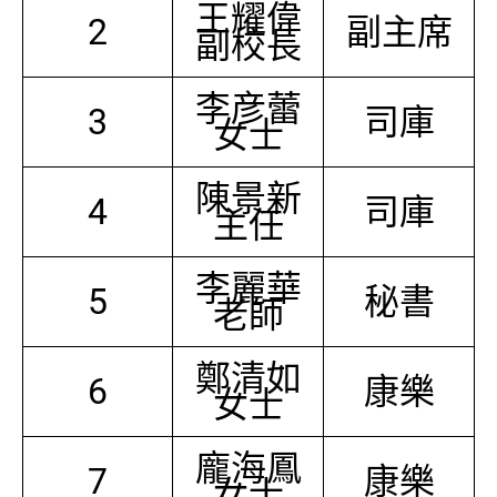
王耀偉
2
副主席
副校長
李彦蕾
3
司庫
女士
陳景新
4
司庫
主任
李麗華
5
秘書
老師
鄭清如
6
康樂
女士
龐海鳳
7
康樂
女士