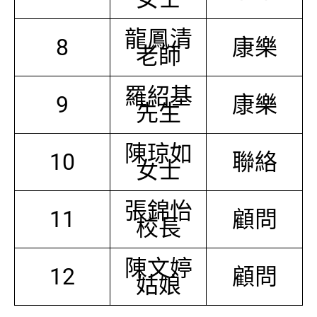
龍鳳清
8
康樂
老師
羅紹基
9
康樂
先生
陳琼如
10
聯絡
女士
張錦怡
11
顧問
校長
陳文婷
12
顧問
姑娘