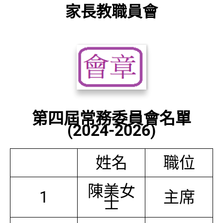
家長教職員會
第四屆常務委員會名單
(2024-2026)
姓名
職位
陳美女
1
主席
士