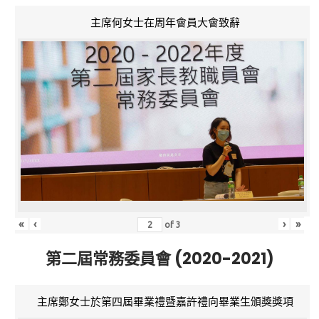
主席何女士在周年會員大會致辭
«
‹
›
»
of
3
第二屆常務委員會 (2020-2021)
主席鄭女士於第四屆畢業禮暨嘉許禮向畢業生頒獎獎項