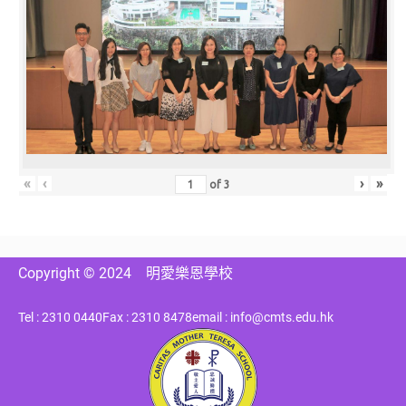
«
‹
›
»
of
3
Copyright © 2024
明愛樂恩學校
Tel : 2310 0440
Fax : 2310 8478
email : info@cmts.edu.hk