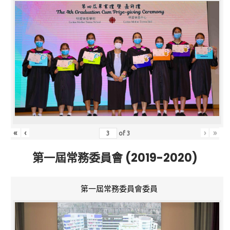
«
‹
›
»
of
3
第一屆常務委員會 (2019-2020)
第一屆常務委員會委員