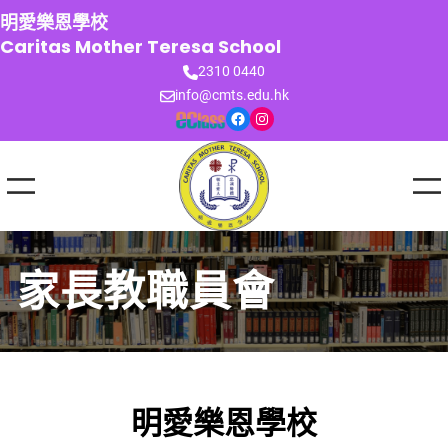
跳
明愛樂恩學校
至
Caritas Mother Teresa School
主
2310 0440
要
info@cmts.edu.hk
內
Facebook
Instagram
容
家長教職員會
明愛樂恩學校