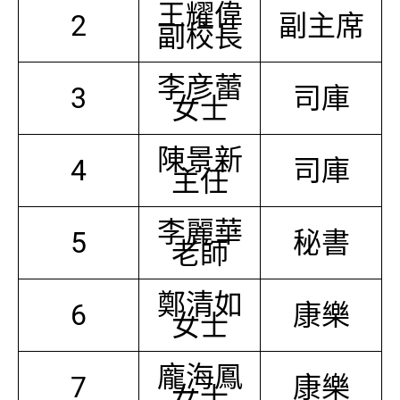
王耀偉
2
副主席
副校長
李彦蕾
3
司庫
女士
陳景新
4
司庫
主任
李麗華
5
秘書
老師
鄭清如
6
康樂
女士
龐海鳳
7
康樂
女士