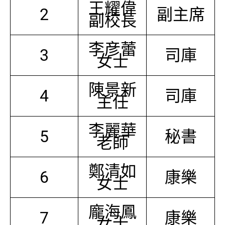
王耀偉
2
副主席
副校長
李彦蕾
3
司庫
女士
陳景新
4
司庫
主任
李麗華
5
秘書
老師
鄭清如
6
康樂
女士
龐海鳳
7
康樂
女士