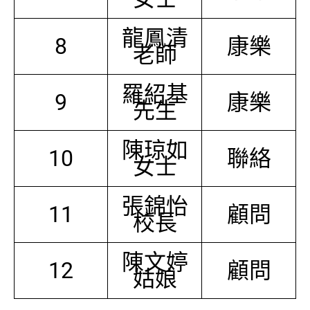
龍鳳清
8
康樂
老師
羅紹基
9
康樂
先生
陳琼如
10
聯絡
女士
張錦怡
11
顧問
校長
陳文婷
12
顧問
姑娘