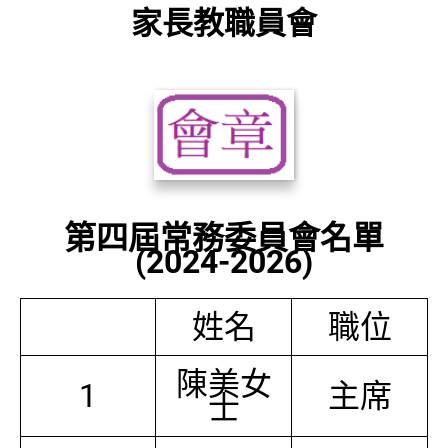
家長教職員會
第四屆常務委員會名單
(2024-2026)
姓名
職位
陳美女
1
主席
士