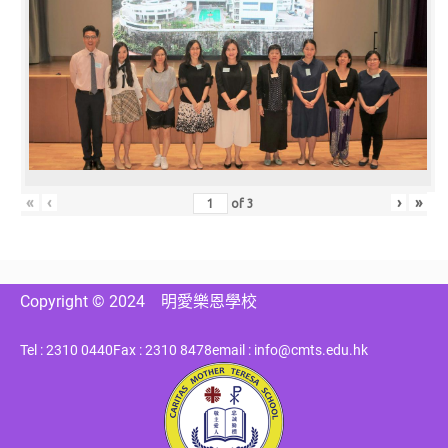
«
‹
›
»
of
3
Copyright © 2024
明愛樂恩學校
Tel : 2310 0440
Fax : 2310 8478
email : info@cmts.edu.hk