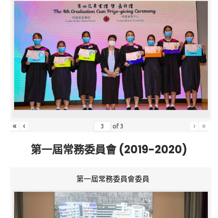
«
‹
›
»
of
3
第一屆常務委員會 (2019-2020)
第一屆常務委員會委員