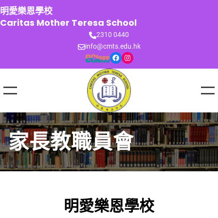
跳
明愛樂恩學校
至
Caritas Mother Teresa School
主
2310 0440
要
info@cmts.edu.hk
內
Facebook
Instagram
容
家長教職員會
明愛樂恩學校