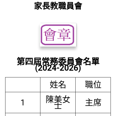
家長教職員會
第四屆常務委員會名單
(2024-2026)
姓名
職位
陳美女
1
主席
士