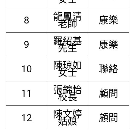
龍鳳清
8
康樂
老師
羅紹基
9
康樂
先生
陳琼如
10
聯絡
女士
張錦怡
11
顧問
校長
陳文婷
12
顧問
姑娘