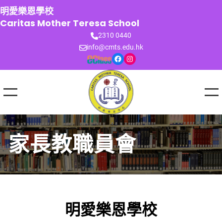
跳
明愛樂恩學校
至
Caritas Mother Teresa School
主
2310 0440
要
info@cmts.edu.hk
內
Facebook
Instagram
容
家長教職員會
明愛樂恩學校