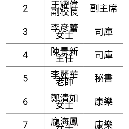
王耀偉
2
副主席
副校長
李彦蕾
3
司庫
女士
陳景新
4
司庫
主任
李麗華
5
秘書
老師
鄭清如
6
康樂
女士
龐海鳳
7
康樂
女士