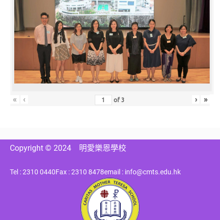
«
‹
›
»
of
3
Copyright © 2024
明愛樂恩學校
Tel : 2310 0440
Fax : 2310 8478
email : info@cmts.edu.hk