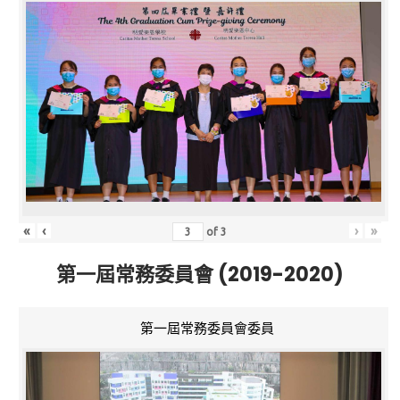
«
‹
›
»
of
3
第一屆常務委員會 (2019-2020)
第一屆常務委員會委員