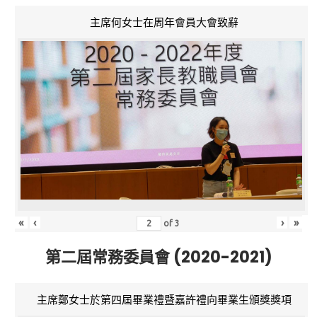
主席何女士在周年會員大會致辭
«
‹
›
»
of
3
第二屆常務委員會 (2020-2021)
主席鄭女士於第四屆畢業禮暨嘉許禮向畢業生頒獎獎項