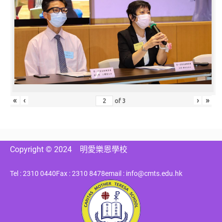
«
‹
›
»
of
3
Copyright © 2024
明愛樂恩學校
Tel : 2310 0440
Fax : 2310 8478
email : info@cmts.edu.hk