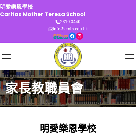
跳
明愛樂恩學校
至
Caritas Mother Teresa School
主
2310 0440
要
info@cmts.edu.hk
內
Facebook
Instagram
容
家長教職員會
明愛樂恩學校