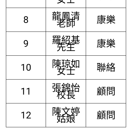
龍鳳清
8
康樂
老師
羅紹基
9
康樂
先生
陳琼如
10
聯絡
女士
張錦怡
11
顧問
校長
陳文婷
12
顧問
姑娘