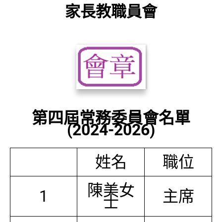
家長教職員會
第四屆常務委員會名單
(2024-2026)
姓名
職位
陳美女
1
主席
士