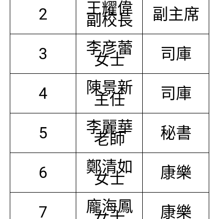
王耀偉
2
副主席
副校長
李彦蕾
3
司庫
女士
陳景新
4
司庫
主任
李麗華
5
秘書
老師
鄭清如
6
康樂
女士
龐海鳳
7
康樂
女士