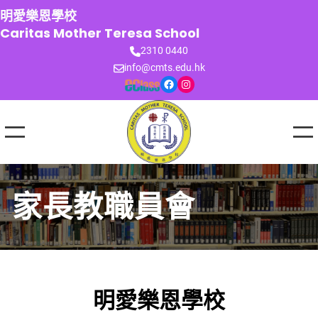
跳
明愛樂恩學校
至
Caritas Mother Teresa School
主
2310 0440
要
info@cmts.edu.hk
內
Facebook
Instagram
容
家長教職員會
明愛樂恩學校