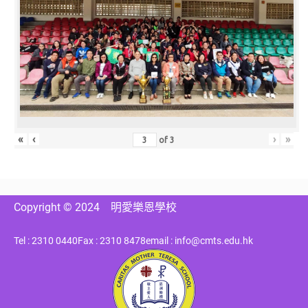
«
‹
›
»
of
3
Copyright © 2024
明愛樂恩學校
Tel : 2310 0440
Fax : 2310 8478
email : info@cmts.edu.hk