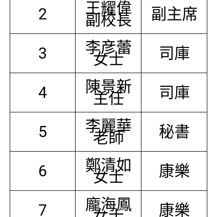
王耀偉
2
副主席
副校長
李彦蕾
3
司庫
女士
陳景新
4
司庫
主任
李麗華
5
秘書
老師
鄭清如
6
康樂
女士
龐海鳳
7
康樂
女士