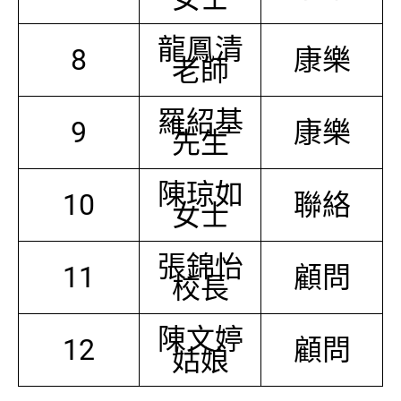
龍鳳清
8
康樂
老師
羅紹基
9
康樂
先生
陳琼如
10
聯絡
女士
張錦怡
11
顧問
校長
陳文婷
12
顧問
姑娘