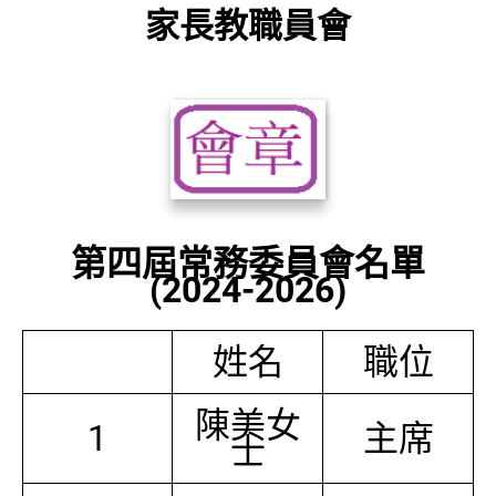
家長教職員會
第四屆常務委員會名單
(2024-2026)
姓名
職位
陳美女
1
主席
士