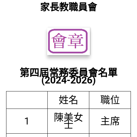
家長教職員會
第四屆常務委員會名單
(2024-2026)
姓名
職位
陳美女
1
主席
士