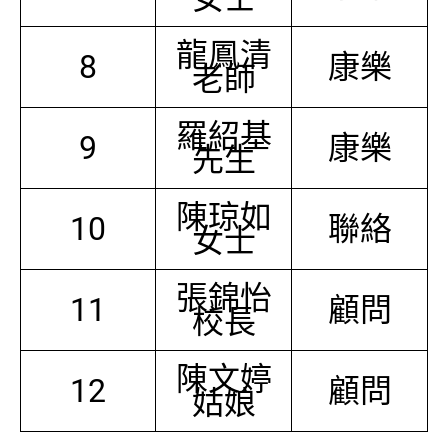
龍鳳清
8
康樂
老師
羅紹基
9
康樂
先生
陳琼如
10
聯絡
女士
張錦怡
11
顧問
校長
陳文婷
12
顧問
姑娘