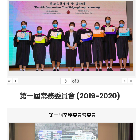
«
‹
›
»
of
3
第一屆常務委員會 (2019-2020)
第一屆常務委員會委員