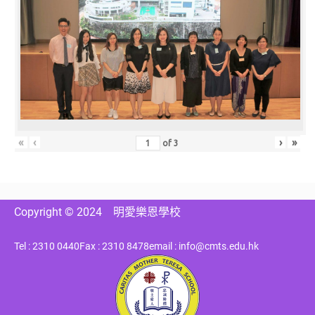
«
‹
›
»
of
3
Copyright © 2024
明愛樂恩學校
Tel : 2310 0440
Fax : 2310 8478
email : info@cmts.edu.hk