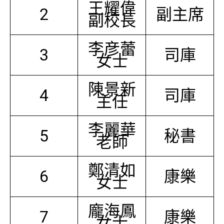
王耀偉
2
副主席
副校長
李彦蕾
3
司庫
女士
陳景新
4
司庫
主任
李麗華
5
秘書
老師
鄭清如
6
康樂
女士
龐海鳳
7
康樂
女士