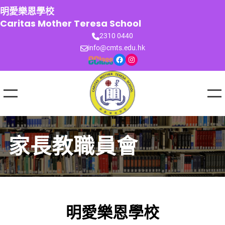
跳
明愛樂恩學校
至
Caritas Mother Teresa School
主
2310 0440
要
info@cmts.edu.hk
內
Facebook
Instagram
容
家長教職員會
明愛樂恩學校