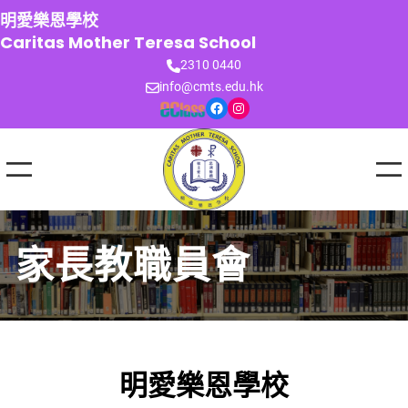
跳
明愛樂恩學校
至
Caritas Mother Teresa School
主
2310 0440
要
info@cmts.edu.hk
內
Facebook
Instagram
容
家長教職員會
明愛樂恩學校