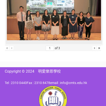
«
‹
›
»
of
3
Copyright © 2024
明愛樂恩學校
Tel : 2310 0440
Fax : 2310 8478
email : info@cmts.edu.hk