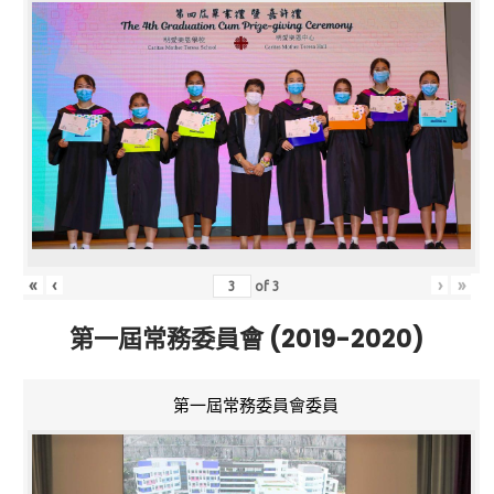
«
‹
›
»
of
3
第一屆常務委員會 (2019-2020)
第一屆常務委員會委員