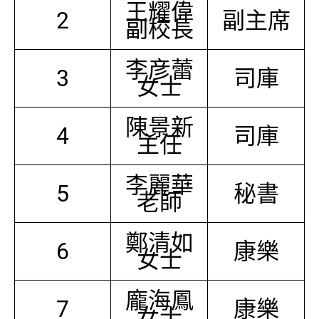
王耀偉
2
副主席
副校長
李彦蕾
3
司庫
女士
陳景新
4
司庫
主任
李麗華
5
秘書
老師
鄭清如
6
康樂
女士
龐海鳳
7
康樂
女士