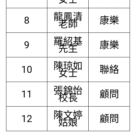
龍鳳清
8
康樂
老師
羅紹基
9
康樂
先生
陳琼如
10
聯絡
女士
張錦怡
11
顧問
校長
陳文婷
12
顧問
姑娘