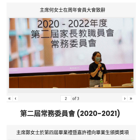
主席何女士在周年會員大會致辭
«
‹
›
»
of
3
第二屆常務委員會 (2020-2021)
主席鄭女士於第四屆畢業禮暨嘉許禮向畢業生頒獎獎項