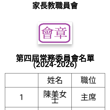
家長教職員會
第四屆常務委員會名單
(2024-2026)
姓名
職位
陳美女
1
主席
士