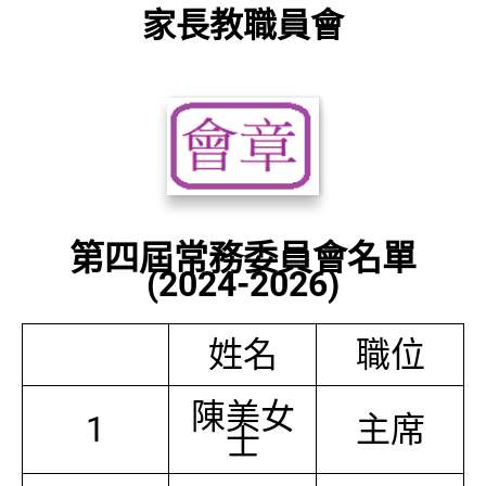
家長教職員會
第四屆常務委員會名單
(2024-2026)
姓名
職位
陳美女
1
主席
士