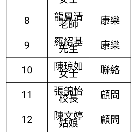
龍鳳清
8
康樂
老師
羅紹基
9
康樂
先生
陳琼如
10
聯絡
女士
張錦怡
11
顧問
校長
陳文婷
12
顧問
姑娘