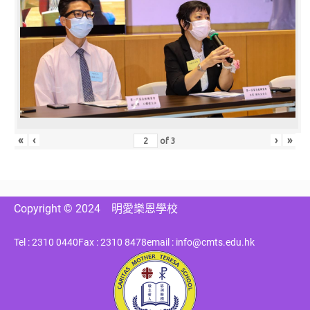
«
‹
›
»
of
3
Copyright © 2024
明愛樂恩學校
Tel : 2310 0440
Fax : 2310 8478
email : info@cmts.edu.hk