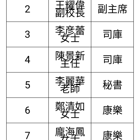
王耀偉
2
副主席
副校長
李彦蕾
3
司庫
女士
陳景新
4
司庫
主任
李麗華
5
秘書
老師
鄭清如
6
康樂
女士
龐海鳳
7
康樂
女士