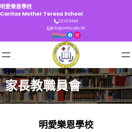
跳
明愛樂恩學校
至
Caritas Mother Teresa School
主
2310 0440
要
info@cmts.edu.hk
內
Facebook
Instagram
容
家長教職員會
明愛樂恩學校