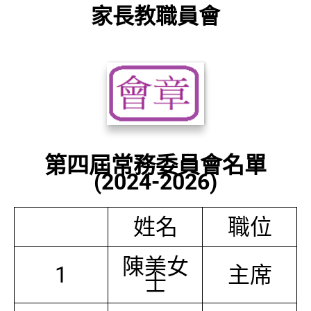
家長教職員會
第四屆常務委員會名單
(2024-2026)
姓名
職位
陳美女
1
主席
士