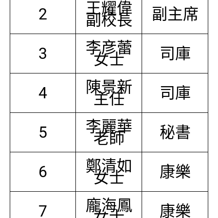
王耀偉
2
副主席
副校長
李彦蕾
3
司庫
女士
陳景新
4
司庫
主任
李麗華
5
秘書
老師
鄭清如
6
康樂
女士
龐海鳳
7
康樂
女士