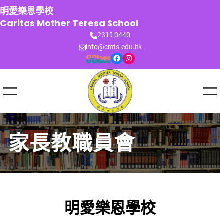
跳
明愛樂恩學校
至
Caritas Mother Teresa School
主
2310 0440
要
info@cmts.edu.hk
內
Facebook
Instagram
容
家長教職員會
明愛樂恩學校