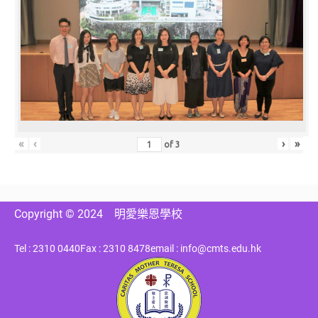
«
‹
›
»
of
3
Copyright © 2024
明愛樂恩學校
Tel : 2310 0440
Fax : 2310 8478
email : info@cmts.edu.hk