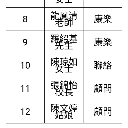
龍鳳清
8
康樂
老師
羅紹基
9
康樂
先生
陳琼如
10
聯絡
女士
張錦怡
11
顧問
校長
陳文婷
12
顧問
姑娘