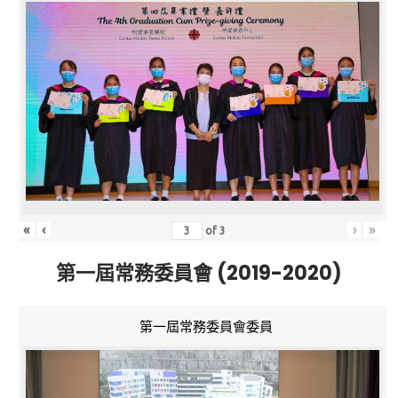
«
‹
›
»
of
3
第一屆常務委員會 (2019-2020)
第一屆常務委員會委員