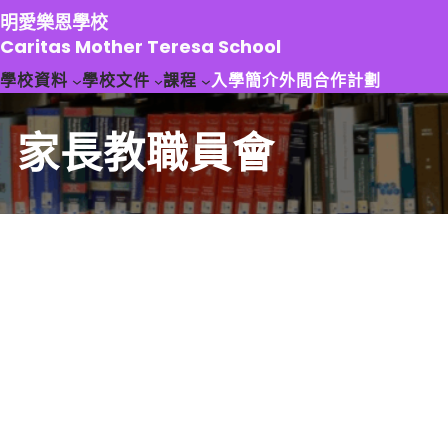
跳
明愛樂恩學校
至
Caritas Mother Teresa School
主
學校資料
學校文件
課程
入學簡介
外間合作計劃
要
內
容
家長教職員會