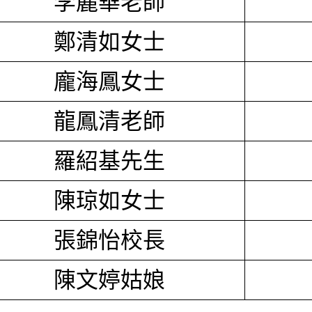
李麗華老師
鄭清如女士
龐海鳳女士
龍鳳清老師
羅紹基先生
陳琼如女士
張錦怡校長
陳文婷姑娘