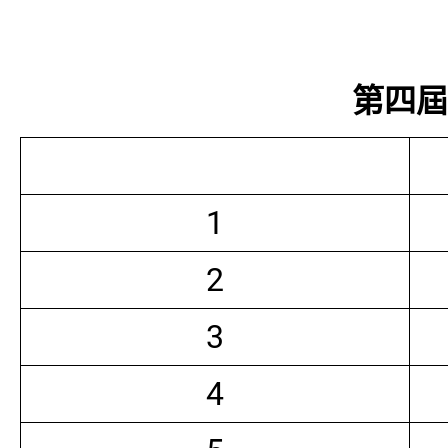
第四屆常
1
2
3
4