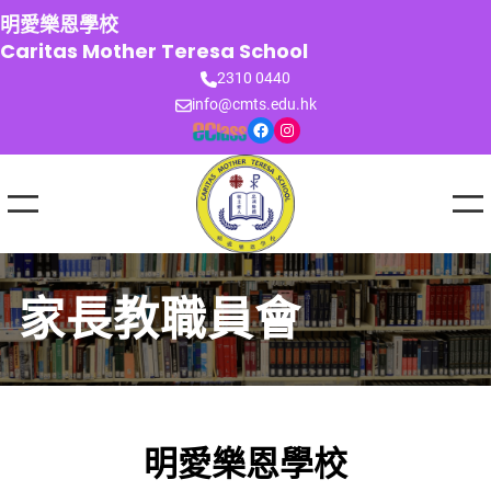
跳
明愛樂恩學校
至
Caritas Mother Teresa School
主
2310 0440
要
info@cmts.edu.hk
內
Facebook
Instagram
容
家長教職員會
明愛樂恩學校