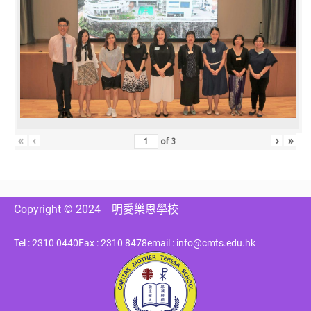
«
‹
›
»
of
3
Copyright © 2024
明愛樂恩學校
Tel : 2310 0440
Fax : 2310 8478
email : info@cmts.edu.hk