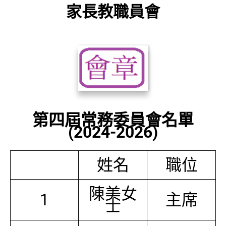
家長教職員會
第四屆常務委員會名單
(2024-2026)
姓名
職位
陳美女
1
主席
士