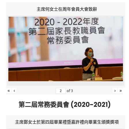
主席何女士在周年會員大會致辭
«
‹
›
»
of
3
第二屆常務委員會 (2020-2021)
主席鄭女士於第四屆畢業禮暨嘉許禮向畢業生頒獎獎項