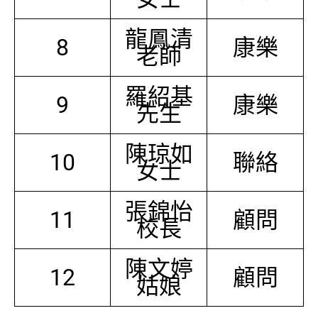
龍鳳清
8
康樂
老師
羅紹基
9
康樂
先生
陳琼如
10
聯絡
女士
張錦怡
11
顧問
校長
陳文婷
12
顧問
姑娘