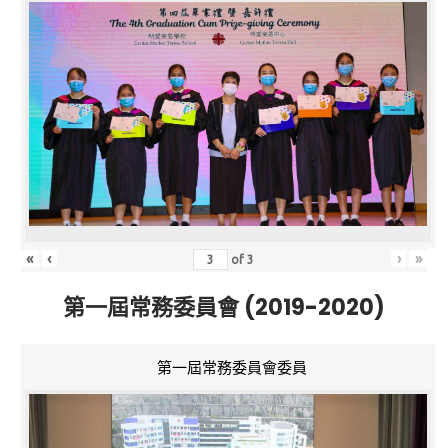
«
‹
›
»
of
3
第一屆常務委員會 (2019-2020)
第一屆常務委員會委員