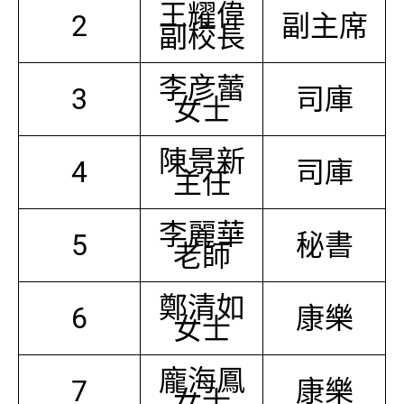
王耀偉
2
副主席
副校長
李彦蕾
3
司庫
女士
陳景新
4
司庫
主任
李麗華
5
秘書
老師
鄭清如
6
康樂
女士
龐海鳳
7
康樂
女士