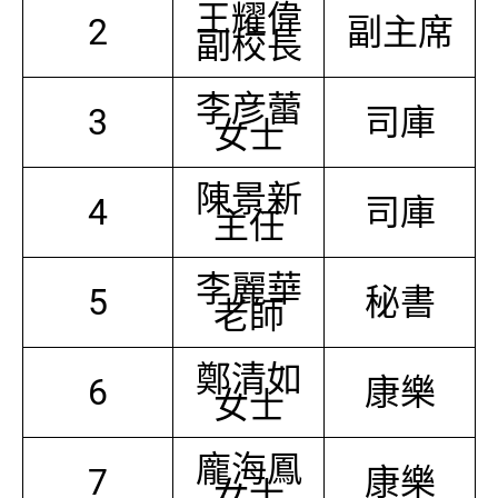
王耀偉
2
副主席
副校長
李彦蕾
3
司庫
女士
陳景新
4
司庫
主任
李麗華
5
秘書
老師
鄭清如
6
康樂
女士
龐海鳳
7
康樂
女士