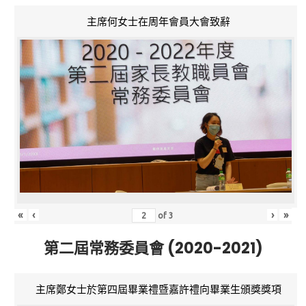
主席何女士在周年會員大會致辭
«
‹
›
»
of
3
第二屆常務委員會 (2020-2021)
主席鄭女士於第四屆畢業禮暨嘉許禮向畢業生頒獎獎項