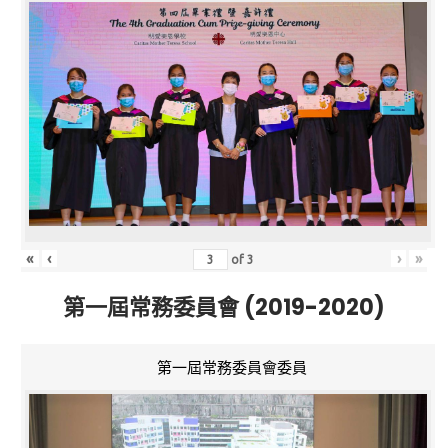
«
‹
›
»
of
3
第一屆常務委員會 (2019-2020)
第一屆常務委員會委員