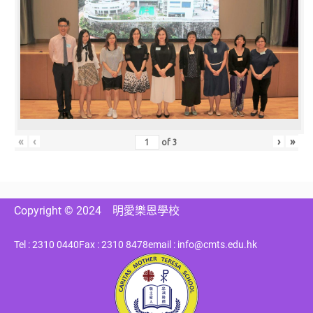
«
‹
›
»
of
3
Copyright © 2024
明愛樂恩學校
Tel : 2310 0440
Fax : 2310 8478
email : info@cmts.edu.hk