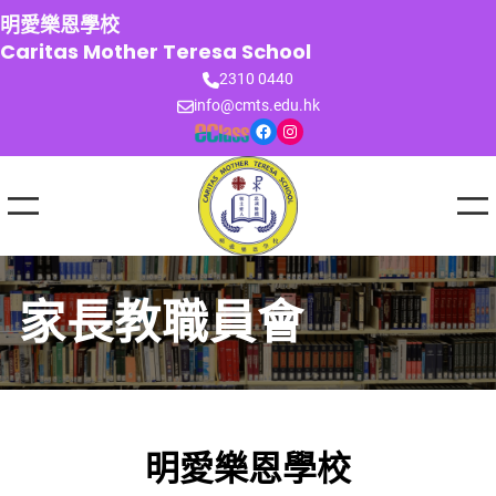
跳
明愛樂恩學校
至
Caritas Mother Teresa School
主
2310 0440
要
info@cmts.edu.hk
內
Facebook
Instagram
容
家長教職員會
明愛樂恩學校