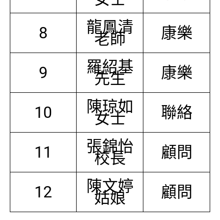
龍鳳清
8
康樂
老師
羅紹基
9
康樂
先生
陳琼如
10
聯絡
女士
張錦怡
11
顧問
校長
陳文婷
12
顧問
姑娘