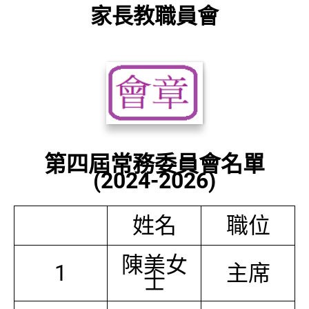
家長教職員會
第四屆常務委員會名單
(2024-2026)
姓名
職位
陳美女
1
主席
士