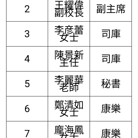
王耀偉
2
副主席
副校長
李彦蕾
3
司庫
女士
陳景新
4
司庫
主任
李麗華
5
秘書
老師
鄭清如
6
康樂
女士
龐海鳳
7
康樂
女士