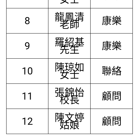
龍鳳清
8
康樂
老師
羅紹基
9
康樂
先生
陳琼如
10
聯絡
女士
張錦怡
11
顧問
校長
陳文婷
12
顧問
姑娘