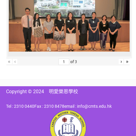
«
‹
›
»
of
3
Copyright © 2024
明愛樂恩學校
Tel : 2310 0440
Fax : 2310 8478
email : info@cmts.edu.hk