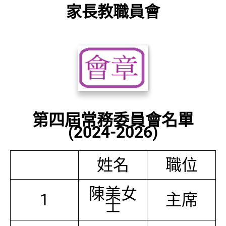
家長教職員會
第四屆常務委員會名單
(2024-2026)
姓名
職位
陳美女
1
主席
士