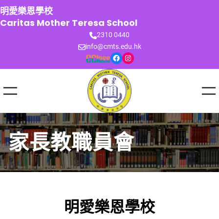
跳
明愛樂恩學校
至
Caritas Mother Teresa School
主
2310 0440
要
info@cmts.edu.hk
內
Facebook
Instagram
容
家長教職員會
明愛樂恩學校