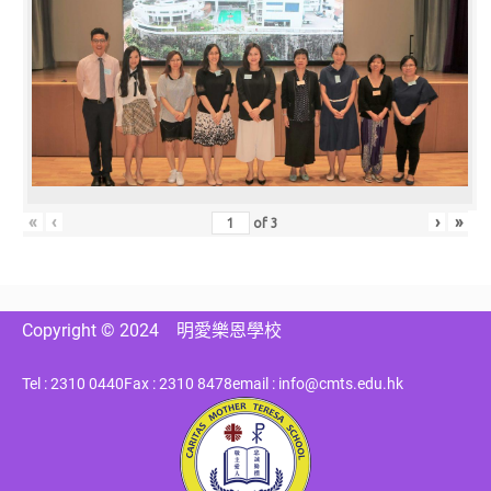
«
‹
›
»
of
3
Copyright © 2024
明愛樂恩學校
Tel : 2310 0440
Fax : 2310 8478
email : info@cmts.edu.hk