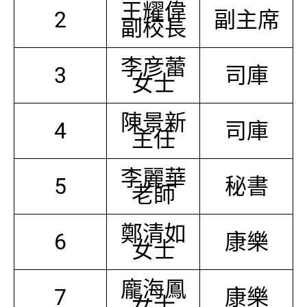
王耀偉
2
副主席
副校長
李彦蕾
3
司庫
女士
陳景新
4
司庫
主任
李麗華
5
秘書
老師
鄭清如
6
康樂
女士
龐海鳳
7
康樂
女士