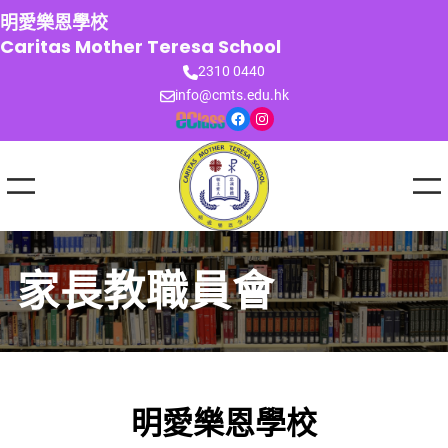
跳
明愛樂恩學校
至
Caritas Mother Teresa School
主
2310 0440
要
info@cmts.edu.hk
內
Facebook
Instagram
容
家長教職員會
明愛樂恩學校