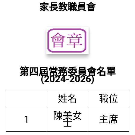
家長教職員會
第四屆常務委員會名單
(2024-2026)
姓名
職位
陳美女
1
主席
士