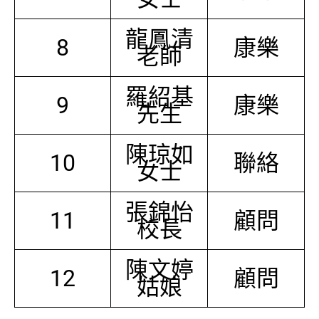
龍鳳清
8
康樂
老師
羅紹基
9
康樂
先生
陳琼如
10
聯絡
女士
張錦怡
11
顧問
校長
陳文婷
12
顧問
姑娘