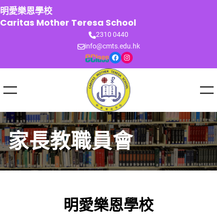
跳
明愛樂恩學校
至
Caritas Mother Teresa School
主
2310 0440
要
info@cmts.edu.hk
內
Facebook
Instagram
容
家長教職員會
明愛樂恩學校