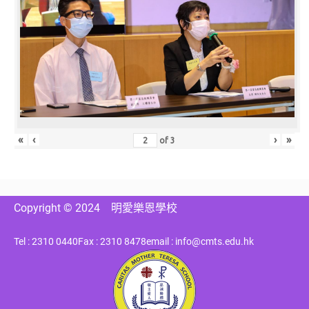
«
‹
›
»
of
3
Copyright © 2024
明愛樂恩學校
Tel : 2310 0440
Fax : 2310 8478
email : info@cmts.edu.hk