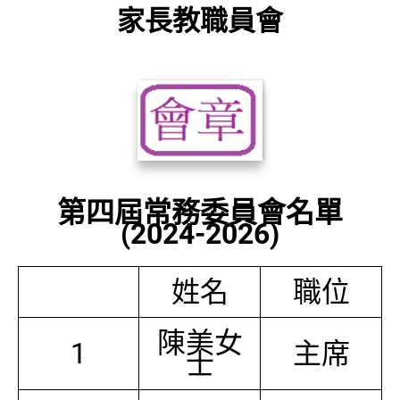
家長教職員會
第四屆常務委員會名單
(2024-2026)
姓名
職位
陳美女
1
主席
士