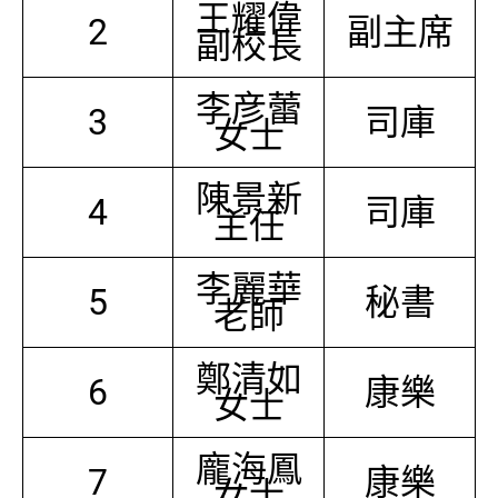
王耀偉
2
副主席
副校長
李彦蕾
3
司庫
女士
陳景新
4
司庫
主任
李麗華
5
秘書
老師
鄭清如
6
康樂
女士
龐海鳳
7
康樂
女士