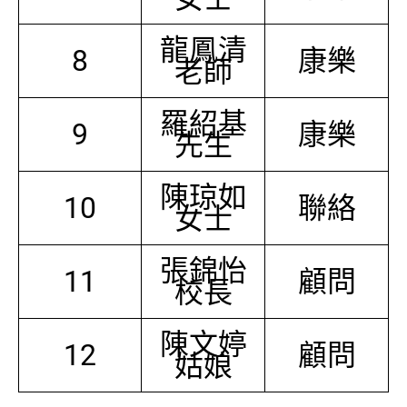
龍鳳清
8
康樂
老師
羅紹基
9
康樂
先生
陳琼如
10
聯絡
女士
張錦怡
11
顧問
校長
陳文婷
12
顧問
姑娘