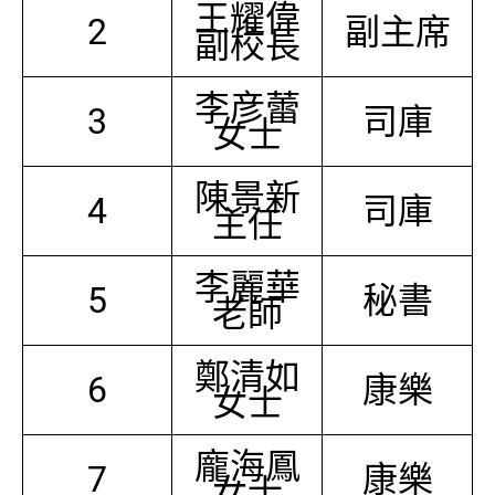
王耀偉
2
副主席
副校長
李彦蕾
3
司庫
女士
陳景新
4
司庫
主任
李麗華
5
秘書
老師
鄭清如
6
康樂
女士
龐海鳳
7
康樂
女士