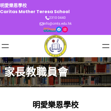
跳
明愛樂恩學校
至
Caritas Mother Teresa School
主
2310 0440
要
info@cmts.edu.hk
內
Facebook
Instagram
容
家長教職員會
明愛樂恩學校