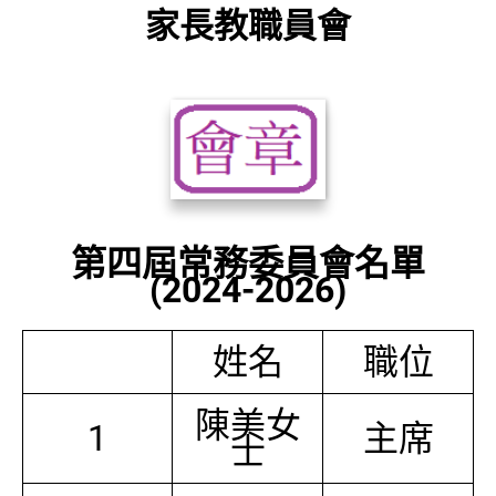
家長教職員會
第四屆常務委員會名單
(2024-2026)
姓名
職位
陳美女
1
主席
士