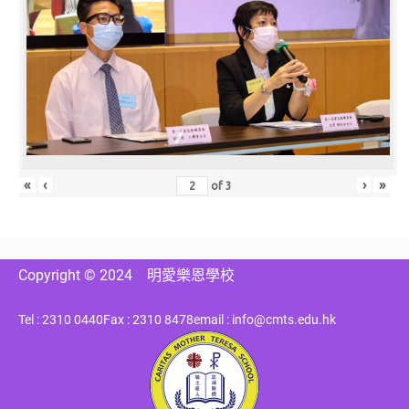
«
‹
›
»
of
3
Copyright © 2024
明愛樂恩學校
Tel : 2310 0440
Fax : 2310 8478
email : info@cmts.edu.hk