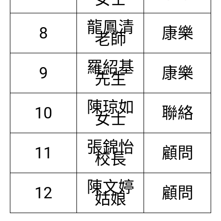
龍鳳清
8
康樂
老師
羅紹基
9
康樂
先生
陳琼如
10
聯絡
女士
張錦怡
11
顧問
校長
陳文婷
12
顧問
姑娘