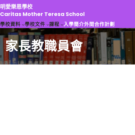
跳
明愛樂恩學校
至
Caritas Mother Teresa School
主
學校資料
學校文件
課程
入學簡介
外間合作計劃
要
內
容
家長教職員會