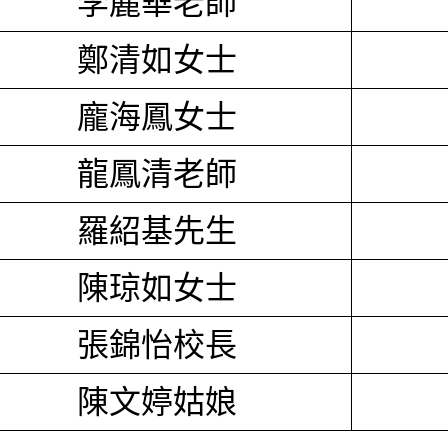
李麗華老師
鄭清如女士
龐海鳳女士
龍鳳清老師
羅紹基先生
陳琼如女士
張錦怡校長
陳文婷姑娘