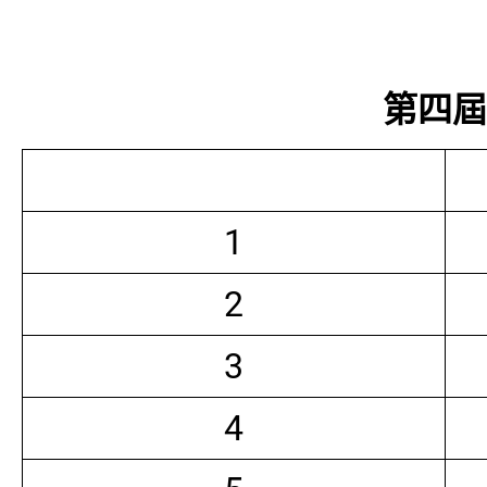
第四屆常
1
2
3
4