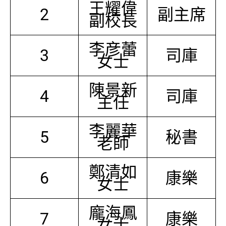
王耀偉
2
副主席
副校長
李彦蕾
3
司庫
女士
陳景新
4
司庫
主任
李麗華
5
秘書
老師
鄭清如
6
康樂
女士
龐海鳳
7
康樂
女士