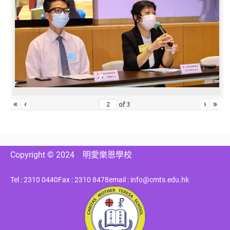
«
‹
›
»
of
3
Copyright © 2024
明愛樂恩學校
Tel : 2310 0440
Fax : 2310 8478
email : info@cmts.edu.hk