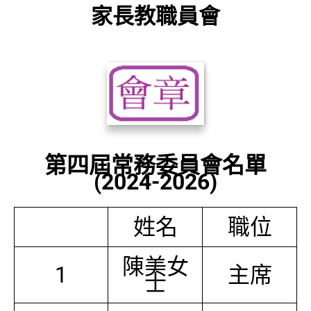
家長教職員會
第四屆常務委員會名單
(2024-2026)
姓名
職位
陳美女
1
主席
士