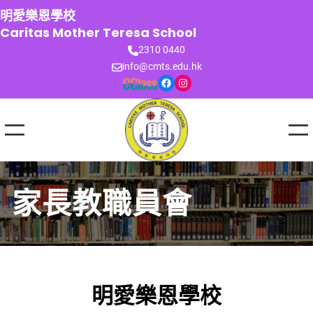
跳
明愛樂恩學校
至
Caritas Mother Teresa School
主
2310 0440
要
info@cmts.edu.hk
內
Facebook
Instagram
容
家長教職員會
明愛樂恩學校