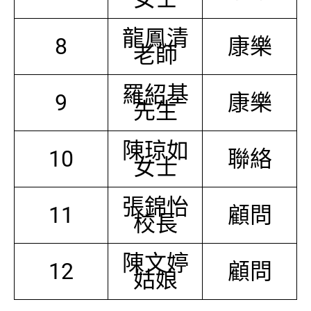
龍鳳清
8
康樂
老師
羅紹基
9
康樂
先生
陳琼如
10
聯絡
女士
張錦怡
11
顧問
校長
陳文婷
12
顧問
姑娘