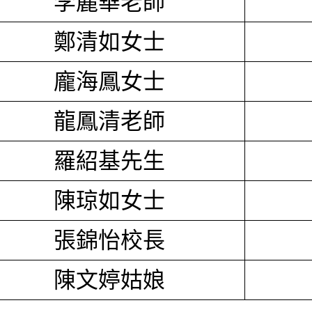
李麗華老師
鄭清如女士
龐海鳳女士
龍鳳清老師
羅紹基先生
陳琼如女士
張錦怡校長
陳文婷姑娘