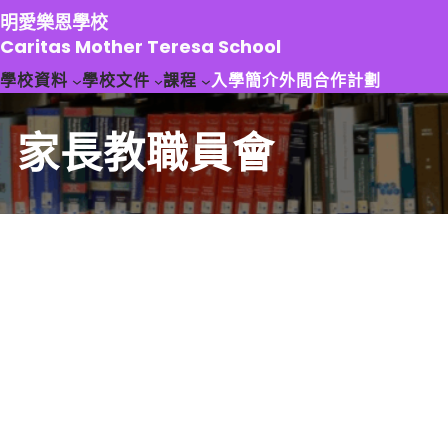
跳
明愛樂恩學校
至
Caritas Mother Teresa School
主
學校資料
學校文件
課程
入學簡介
外間合作計劃
要
內
容
家長教職員會