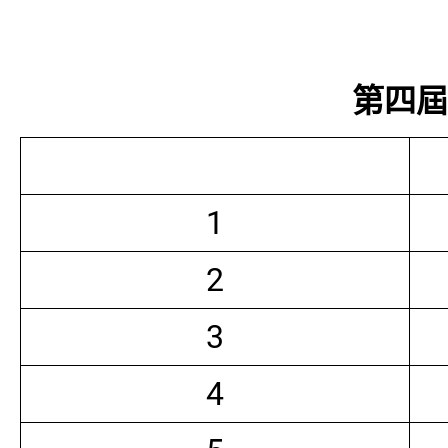
第四屆常
1
2
3
4