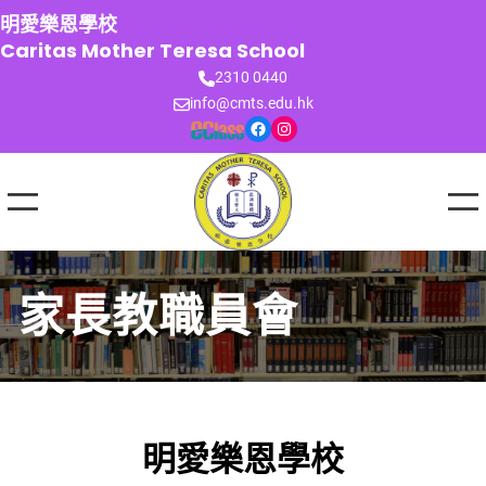
跳
明愛樂恩學校
至
Caritas Mother Teresa School
主
2310 0440
要
info@cmts.edu.hk
內
Facebook
Instagram
容
家長教職員會
明愛樂恩學校