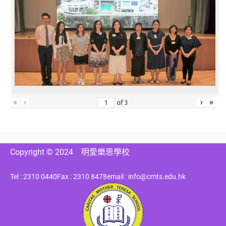
«
‹
›
»
of
3
Copyright © 2024
明愛樂恩學校
Tel : 2310 0440
Fax : 2310 8478
email : info@cmts.edu.hk