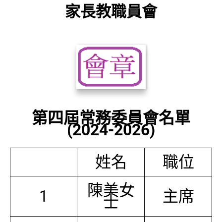
家長教職員會
第四屆常務委員會名單
(2024-2026)
姓名
職位
陳美女
1
主席
士