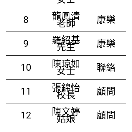
龍鳳清
8
康樂
老師
羅紹基
9
康樂
先生
陳琼如
10
聯絡
女士
張錦怡
11
顧問
校長
陳文婷
12
顧問
姑娘