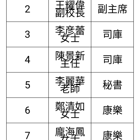
王耀偉
2
副主席
副校長
李彦蕾
3
司庫
女士
陳景新
4
司庫
主任
李麗華
5
秘書
老師
鄭清如
6
康樂
女士
龐海鳳
7
康樂
女士