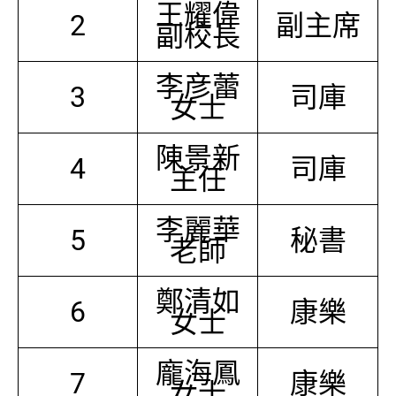
王耀偉
2
副主席
副校長
李彦蕾
3
司庫
女士
陳景新
4
司庫
主任
李麗華
5
秘書
老師
鄭清如
6
康樂
女士
龐海鳳
7
康樂
女士