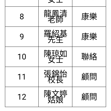
龍鳳清
8
康樂
老師
羅紹基
9
康樂
先生
陳琼如
10
聯絡
女士
張錦怡
11
顧問
校長
陳文婷
12
顧問
姑娘