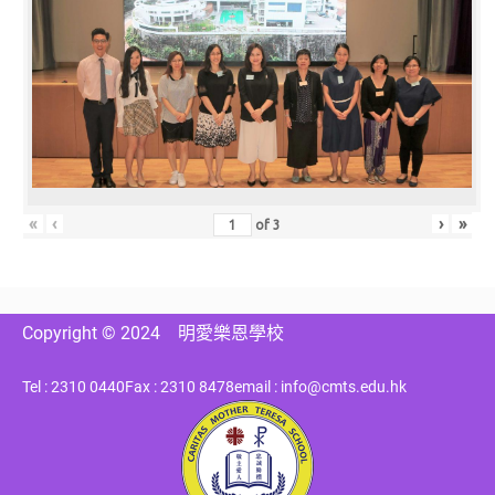
«
‹
›
»
of
3
Copyright © 2024
明愛樂恩學校
Tel : 2310 0440
Fax : 2310 8478
email : info@cmts.edu.hk