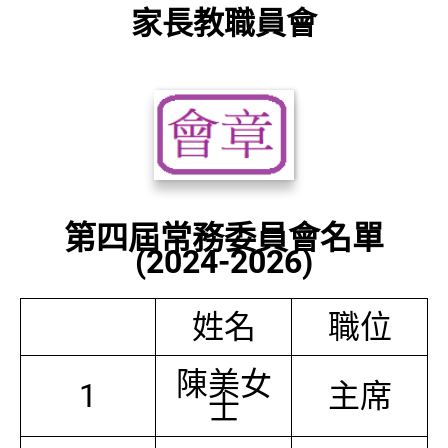
家長教職員會
第四屆常務委員會名單
(2024-2026)
姓名
職位
陳美女
1
主席
士