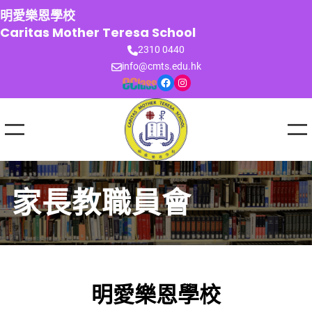
跳
明愛樂恩學校
至
Caritas Mother Teresa School
主
2310 0440
要
info@cmts.edu.hk
內
Facebook
Instagram
容
家長教職員會
明愛樂恩學校