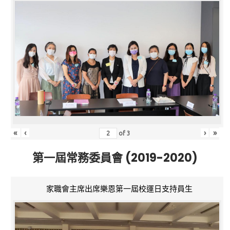
«
‹
›
»
of
3
第一屆常務委員會 (2019-2020)
家職會主席出席樂恩第一屆校運日支持員生