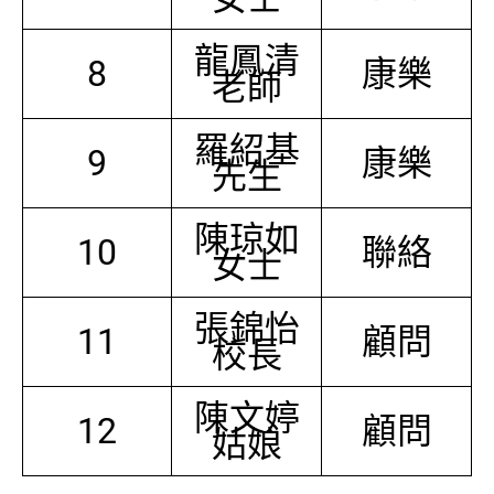
龍鳳清
8
康樂
老師
羅紹基
9
康樂
先生
陳琼如
10
聯絡
女士
張錦怡
11
顧問
校長
陳文婷
12
顧問
姑娘