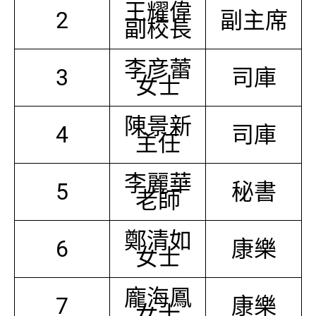
王耀偉
2
副主席
副校長
李彦蕾
3
司庫
女士
陳景新
4
司庫
主任
李麗華
5
秘書
老師
鄭清如
6
康樂
女士
龐海鳳
7
康樂
女士