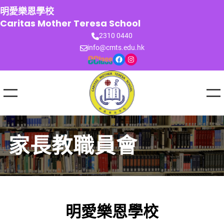
跳
明愛樂恩學校
至
Caritas Mother Teresa School
主
2310 0440
要
info@cmts.edu.hk
內
Facebook
Instagram
容
家長教職員會
明愛樂恩學校