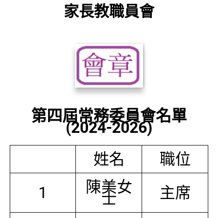
家長教職員會
第四屆常務委員會名單
(2024-2026)
姓名
職位
陳美女
1
主席
士