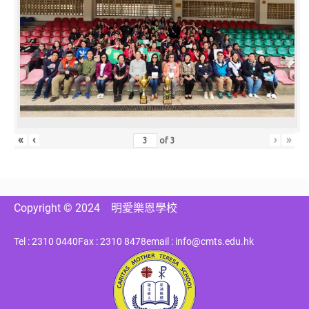
«
‹
›
»
of
3
Copyright © 2024
明愛樂恩學校
Tel : 2310 0440
Fax : 2310 8478
email : info@cmts.edu.hk