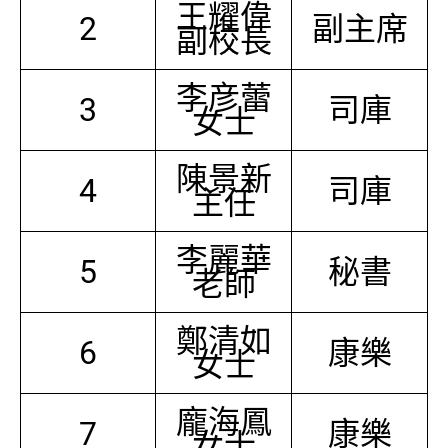
王耀偉
2
副主席
副校長
李彦蕾
3
司庫
女士
陳景新
4
司庫
主任
李麗華
5
秘書
老師
鄭清如
6
康樂
女士
龐海鳳
7
康樂
女士