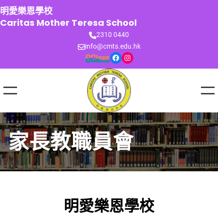
跳
明愛樂恩學校
至
Caritas Mother Teresa School
主
2310 0440
要
info@cmts.edu.hk
內
Facebook
Instagram
容
家長教職員會
明愛樂恩學校