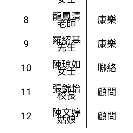
龍鳳清
8
康樂
老師
羅紹基
9
康樂
先生
陳琼如
10
聯絡
女士
張錦怡
11
顧問
校長
陳文婷
12
顧問
姑娘