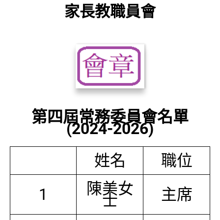
家長教職員會
第四屆常務委員會名單
(2024-2026)
姓名
職位
陳美女
1
主席
士