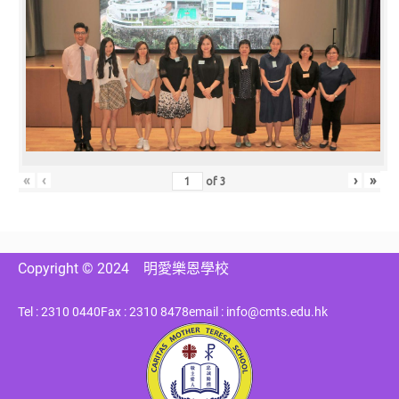
«
‹
›
»
of
3
Copyright © 2024
明愛樂恩學校
Tel : 2310 0440
Fax : 2310 8478
email : info@cmts.edu.hk