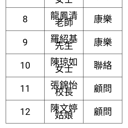
龍鳳清
8
康樂
老師
羅紹基
9
康樂
先生
陳琼如
10
聯絡
女士
張錦怡
11
顧問
校長
陳文婷
12
顧問
姑娘