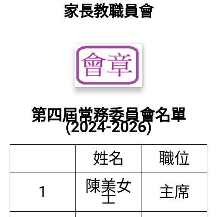
家長教職員會
第四屆常務委員會名單
(2024-2026)
姓名
職位
陳美女
1
主席
士