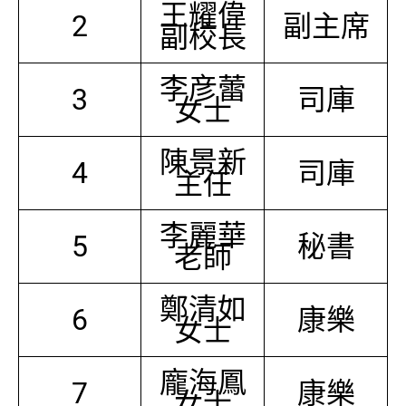
王耀偉
2
副主席
副校長
李彦蕾
3
司庫
女士
陳景新
4
司庫
主任
李麗華
5
秘書
老師
鄭清如
6
康樂
女士
龐海鳳
7
康樂
女士