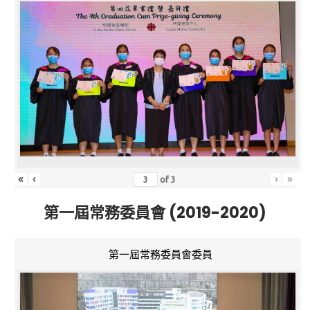
«
‹
›
»
of
3
第一屆常務委員會 (2019-2020)
第一屆常務委員會委員