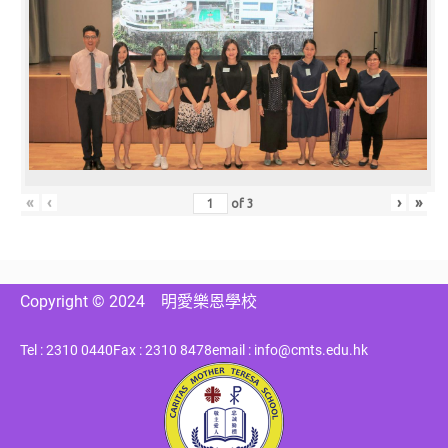
«
‹
›
»
of
3
Copyright © 2024
明愛樂恩學校
Tel : 2310 0440
Fax : 2310 8478
email : info@cmts.edu.hk