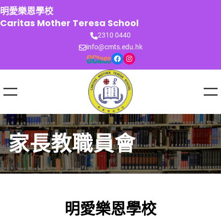
跳
明愛樂恩學校
至
Caritas Mother Teresa School
主
2310 0440
要
info@cmts.edu.hk
內
Facebook
Instagram
容
家長教職員會
明愛樂恩學校