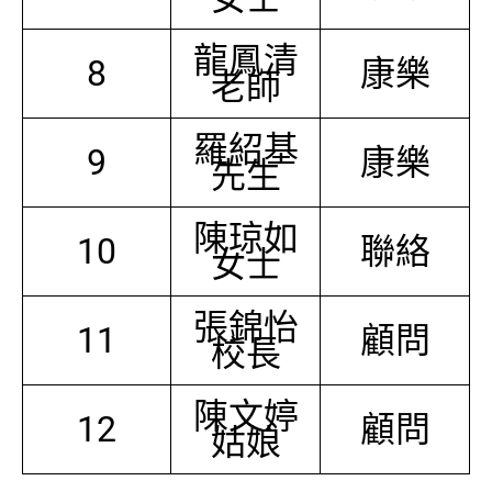
龍鳳清
8
康樂
老師
羅紹基
9
康樂
先生
陳琼如
10
聯絡
女士
張錦怡
11
顧問
校長
陳文婷
12
顧問
姑娘