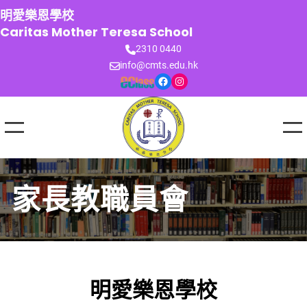
跳
明愛樂恩學校
至
Caritas Mother Teresa School
主
2310 0440
要
info@cmts.edu.hk
內
Facebook
Instagram
容
家長教職員會
明愛樂恩學校