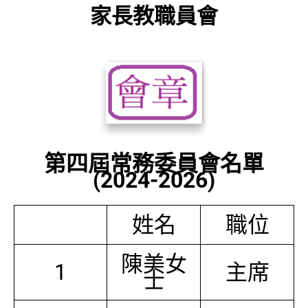
家長教職員會
第四屆常務委員會名單
(2024-2026)
姓名
職位
陳美女
1
主席
士