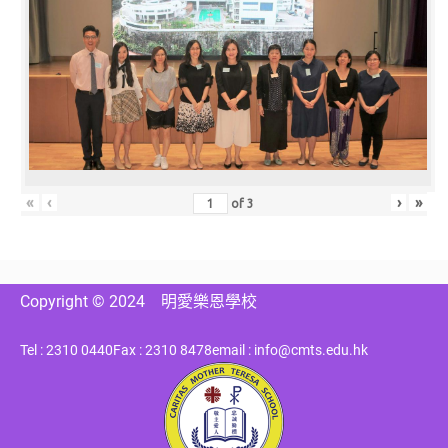
«
‹
›
»
of
3
Copyright © 2024
明愛樂恩學校
Tel : 2310 0440
Fax : 2310 8478
email : info@cmts.edu.hk