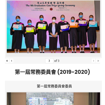
«
‹
›
»
of
3
第一屆常務委員會 (2019-2020)
第一屆常務委員會委員