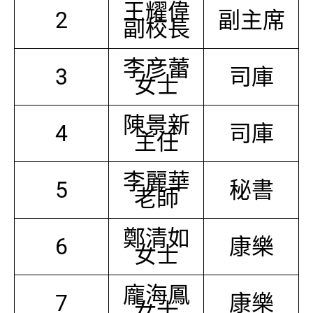
王耀偉
2
副主席
副校長
李彦蕾
3
司庫
女士
陳景新
4
司庫
主任
李麗華
5
秘書
老師
鄭清如
6
康樂
女士
龐海鳳
7
康樂
女士