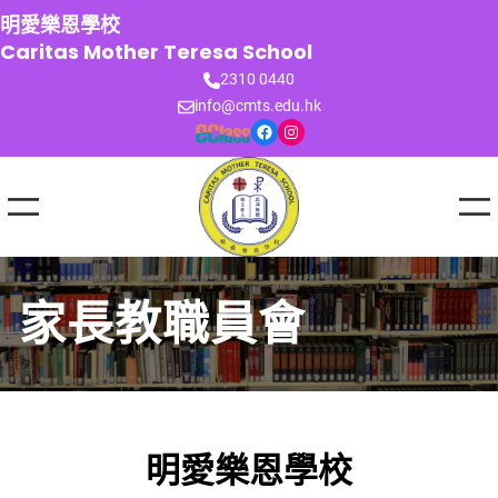
跳
明愛樂恩學校
至
Caritas Mother Teresa School
主
2310 0440
要
info@cmts.edu.hk
內
Facebook
Instagram
容
家長教職員會
明愛樂恩學校