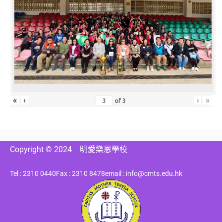
«
‹
›
»
of
3
Copyright © 2024
明愛樂恩學校
Tel : 2310 0440
Fax : 2310 8478
email : info@cmts.edu.hk