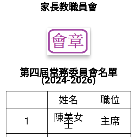
家長教職員會
第四屆常務委員會名單
(2024-2026)
姓名
職位
陳美女
1
主席
士