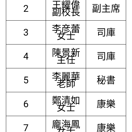
王耀偉
2
副主席
副校長
李彦蕾
3
司庫
女士
陳景新
4
司庫
主任
李麗華
5
秘書
老師
鄭清如
6
康樂
女士
龐海鳳
7
康樂
女士