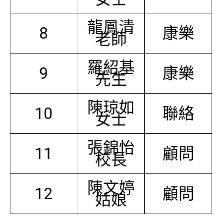
龍鳳清
8
康樂
老師
羅紹基
9
康樂
先生
陳琼如
10
聯絡
女士
張錦怡
11
顧問
校長
陳文婷
12
顧問
姑娘