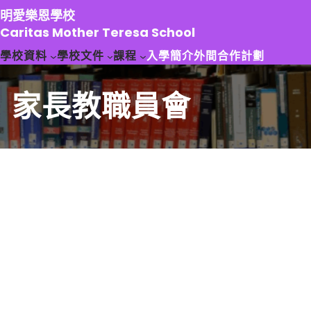
跳
明愛樂恩學校
至
Caritas Mother Teresa School
主
學校資料
學校文件
課程
入學簡介
外間合作計劃
要
內
容
家長教職員會