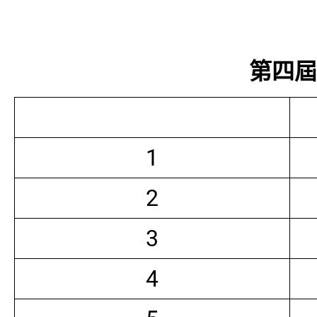
第四屆常
1
2
3
4