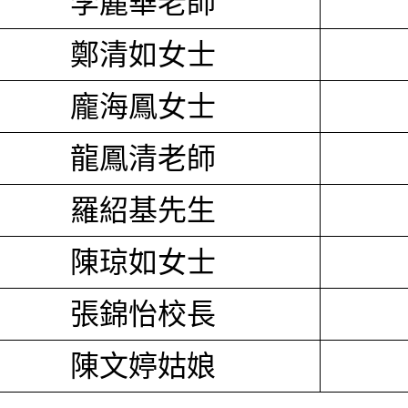
李麗華老師
鄭清如女士
龐海鳳女士
龍鳳清老師
羅紹基先生
陳琼如女士
張錦怡校長
陳文婷姑娘