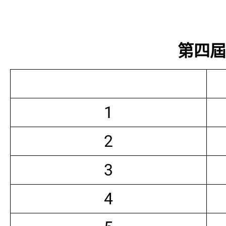
第四屆常
1
2
3
4