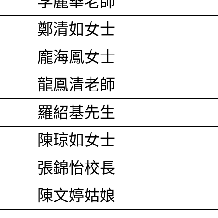
李麗華老師
鄭清如女士
龐海鳳女士
龍鳳清老師
羅紹基先生
陳琼如女士
張錦怡校長
陳文婷姑娘