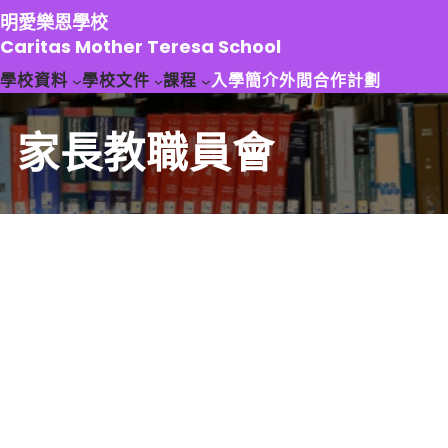
跳
明愛樂恩學校
至
Caritas Mother Teresa School
主
學校資料
學校文件
課程
入學簡介
外間合作計劃
要
內
容
家長教職員會