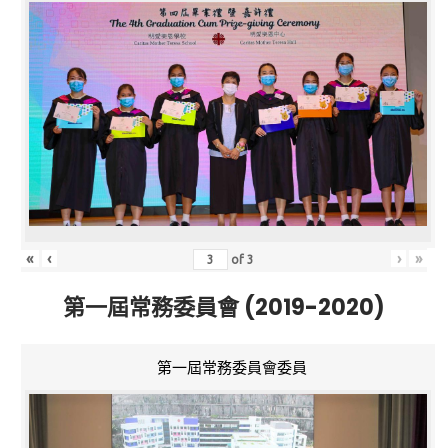
«
‹
›
»
of
3
第一屆常務委員會 (2019-2020)
第一屆常務委員會委員