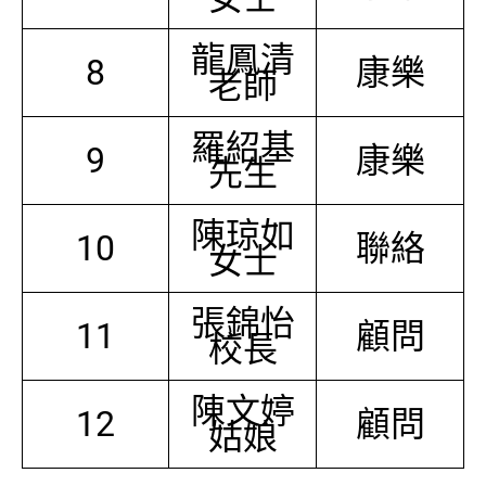
龍鳳清
8
康樂
老師
羅紹基
9
康樂
先生
陳琼如
10
聯絡
女士
張錦怡
11
顧問
校長
陳文婷
12
顧問
姑娘