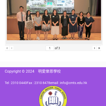
«
‹
›
»
of
3
Copyright © 2024
明愛樂恩學校
Tel : 2310 0440
Fax : 2310 8478
email : info@cmts.edu.hk