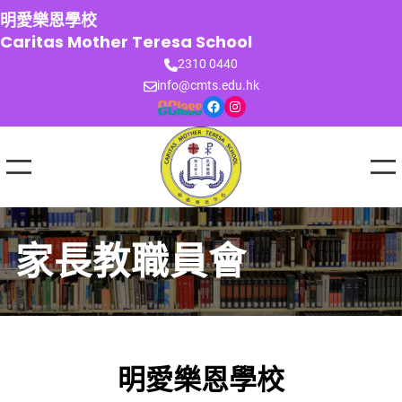
跳
明愛樂恩學校
至
Caritas Mother Teresa School
主
2310 0440
要
info@cmts.edu.hk
內
Facebook
Instagram
容
家長教職員會
明愛樂恩學校