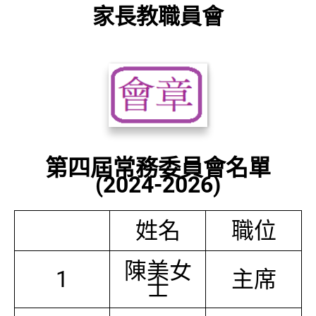
家長教職員會
第四屆常務委員會名單
(2024-2026)
姓名
職位
陳美女
1
主席
士