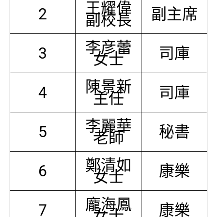
王耀偉
2
副主席
副校長
李彦蕾
3
司庫
女士
陳景新
4
司庫
主任
李麗華
5
秘書
老師
鄭清如
6
康樂
女士
龐海鳳
7
康樂
女士