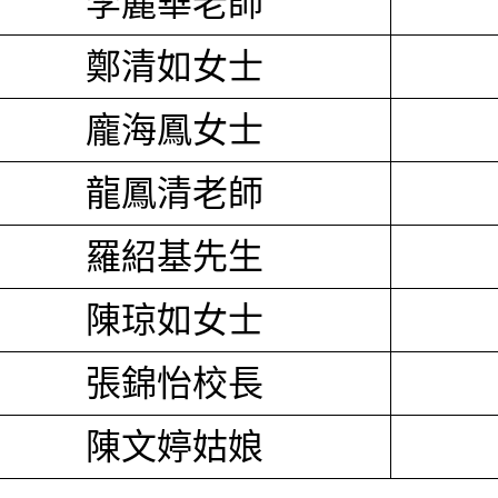
李麗華老師
鄭清如女士
龐海鳳女士
龍鳳清老師
羅紹基先生
陳琼如女士
張錦怡校長
陳文婷姑娘