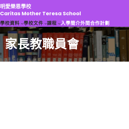
跳
明愛樂恩學校
至
Caritas Mother Teresa School
主
學校資料
學校文件
課程
入學簡介
外間合作計劃
要
內
容
家長教職員會