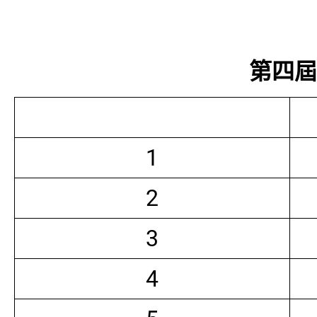
第四屆常
1
2
3
4