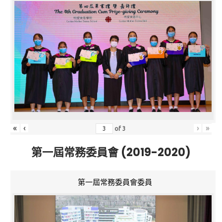
«
‹
›
»
of
3
第一屆常務委員會 (2019-2020)
第一屆常務委員會委員