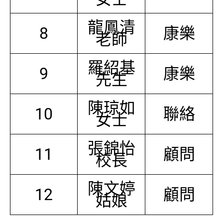
龍鳳清
8
康樂
老師
羅紹基
9
康樂
先生
陳琼如
10
聯絡
女士
張錦怡
11
顧問
校長
陳文婷
12
顧問
姑娘