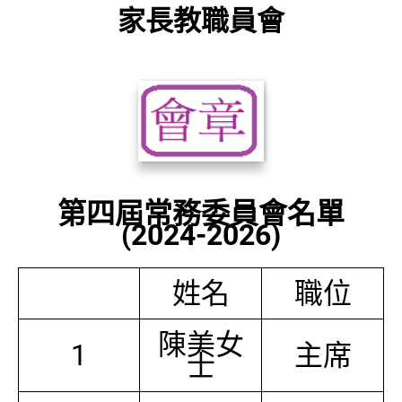
家長教職員會
第四屆常務委員會名單
(2024-2026)
姓名
職位
陳美女
1
主席
士