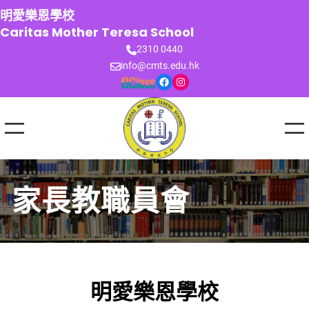
跳
明愛樂恩學校
至
Caritas Mother Teresa School
主
2310 0440
要
info@cmts.edu.hk
內
Facebook
Instagram
容
家長教職員會
明愛樂恩學校