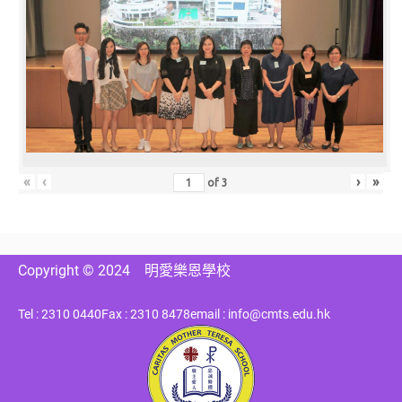
«
‹
›
»
of
3
Copyright © 2024
明愛樂恩學校
Tel : 2310 0440
Fax : 2310 8478
email : info@cmts.edu.hk