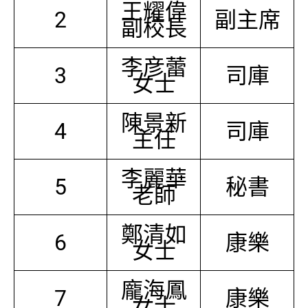
王耀偉
2
副主席
副校長
李彦蕾
3
司庫
女士
陳景新
4
司庫
主任
李麗華
5
秘書
老師
鄭清如
6
康樂
女士
龐海鳳
7
康樂
女士