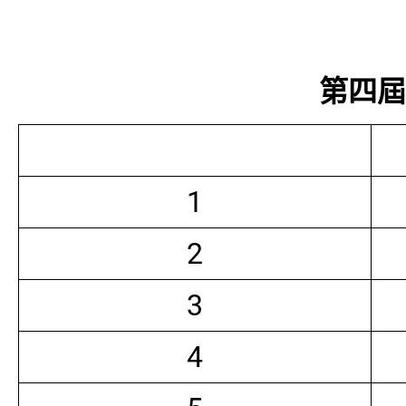
第四屆常
1
2
3
4