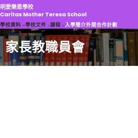
跳
明愛樂恩學校
至
Caritas Mother Teresa School
主
學校資料
學校文件
課程
入學簡介
外間合作計劃
要
內
容
家長教職員會