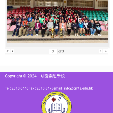
«
‹
›
»
of
3
Copyright © 2024
明愛樂恩學校
Tel : 2310 0440
Fax : 2310 8478
email : info@cmts.edu.hk