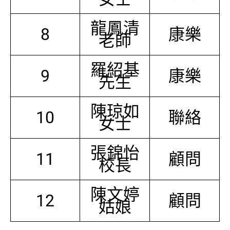
龍鳳清
8
康樂
老師
羅紹基
9
康樂
先生
陳琼如
10
聯絡
女士
張錦怡
11
顧問
校長
陳文婷
12
顧問
姑娘