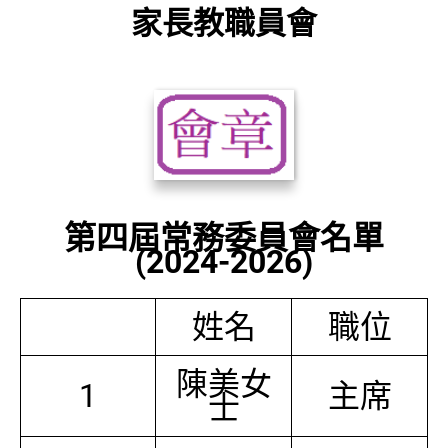
家長教職員會
第四屆常務委員會名單
(2024-2026)
姓名
職位
陳美女
1
主席
士