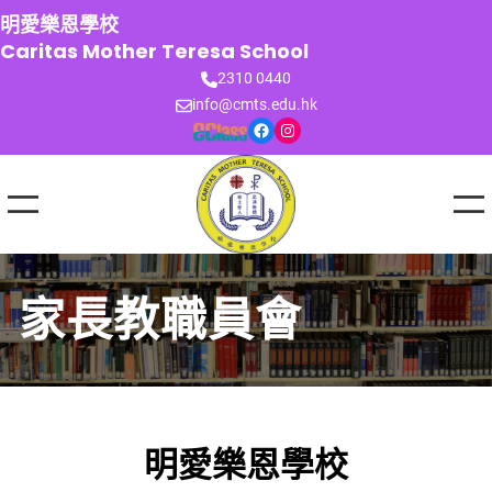
跳
明愛樂恩學校
至
Caritas Mother Teresa School
主
2310 0440
要
info@cmts.edu.hk
內
Facebook
Instagram
容
家長教職員會
明愛樂恩學校