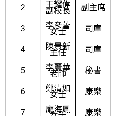
王耀偉
2
副主席
副校長
李彦蕾
3
司庫
女士
陳景新
4
司庫
主任
李麗華
5
秘書
老師
鄭清如
6
康樂
女士
龐海鳳
7
康樂
女士