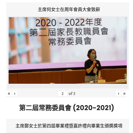
主席何女士在周年會員大會致辭
«
‹
›
»
of
3
第二屆常務委員會 (2020-2021)
主席鄭女士於第四屆畢業禮暨嘉許禮向畢業生頒獎獎項