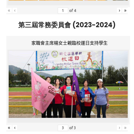
«
‹
›
»
of
4
第三屆常務委員會 (2023-2024)
家職會主席楊女士親臨校運日支持學生
«
‹
›
»
of
3