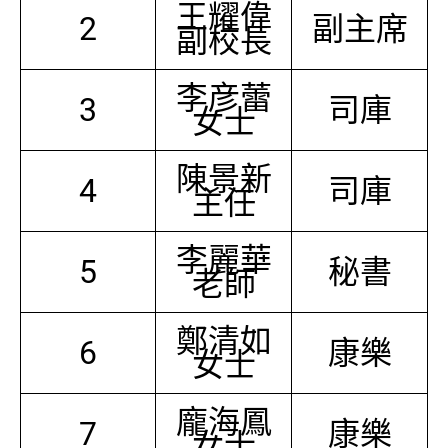
王耀偉
2
副主席
副校長
李彦蕾
3
司庫
女士
陳景新
4
司庫
主任
李麗華
5
秘書
老師
鄭清如
6
康樂
女士
龐海鳳
7
康樂
女士