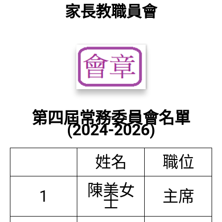
家長教職員會
第四屆常務委員會名單
(2024-2026)
姓名
職位
陳美女
1
主席
士