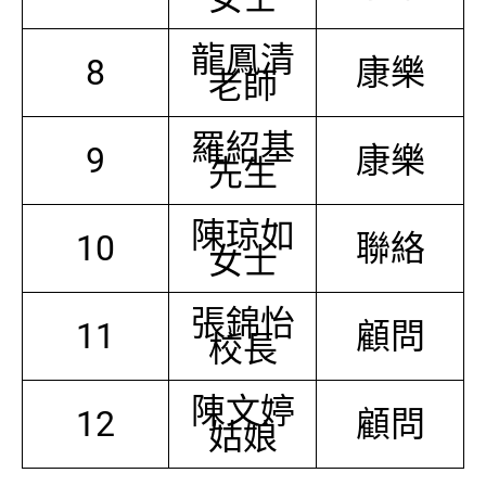
龍鳳清
8
康樂
老師
羅紹基
9
康樂
先生
陳琼如
10
聯絡
女士
張錦怡
11
顧問
校長
陳文婷
12
顧問
姑娘