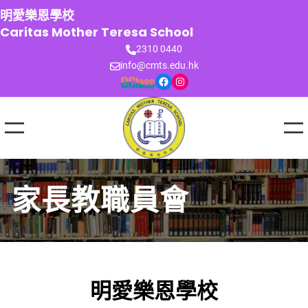
跳
明愛樂恩學校
至
Caritas Mother Teresa School
主
2310 0440
要
info@cmts.edu.hk
內
Facebook
Instagram
容
家長教職員會
明愛樂恩學校