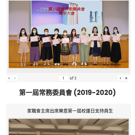
«
‹
›
»
of
3
第一屆常務委員會 (2019-2020)
家職會主席出席樂恩第一屆校運日支持員生