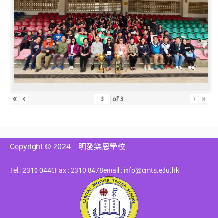
«
‹
›
»
of
3
Copyright © 2024
明愛樂恩學校
Tel : 2310 0440
Fax : 2310 8478
email : info@cmts.edu.hk