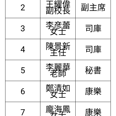
王耀偉
2
副主席
副校長
李彦蕾
3
司庫
女士
陳景新
4
司庫
主任
李麗華
5
秘書
老師
鄭清如
6
康樂
女士
龐海鳳
7
康樂
女士