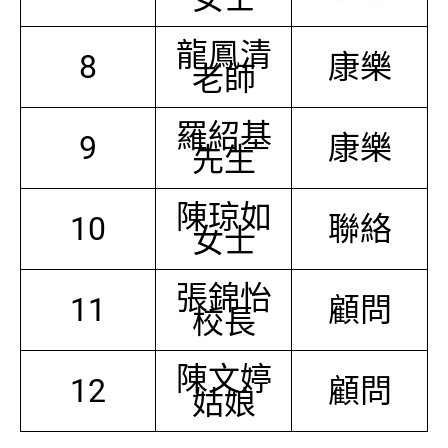
龍鳳清
8
康樂
老師
羅紹基
9
康樂
先生
陳琼如
10
聯絡
女士
張錦怡
11
顧問
校長
陳文婷
12
顧問
姑娘