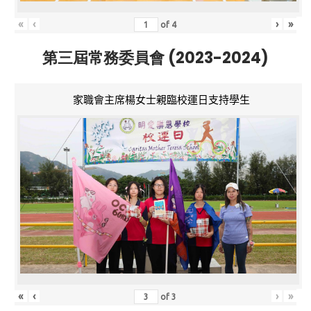
«
‹
›
»
of
4
第三屆常務委員會 (2023-2024)
家職會主席楊女士親臨校運日支持學生
«
‹
›
»
of
3