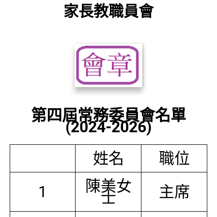
家長教職員會
第四屆常務委員會名單
(2024-2026)
姓名
職位
陳美女
1
主席
士