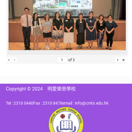
«
‹
›
»
of
3
Copyright © 2024
明愛樂恩學校
Tel : 2310 0440
Fax : 2310 8478
email : info@cmts.edu.hk