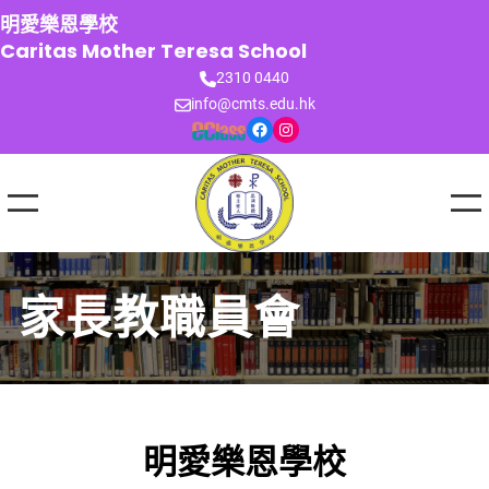
跳
明愛樂恩學校
至
Caritas Mother Teresa School
主
2310 0440
要
info@cmts.edu.hk
內
Facebook
Instagram
容
家長教職員會
明愛樂恩學校